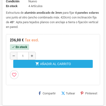
Condición
Nuevo
En stock
4 Artículos
Estructura de
aluminio anodizado de 3mm
para fijar
4 paneles solares
uno junto al otro (ancho combinado máx. 420cm) con inclinación fija
de
45°
. Apta para tejados planos con anclaje a tierra o fijación vertical
en pared.
236,00 €
Tax escl.
En stock
check
remove
add
shopping_cart
AÑADIR AL CARRITO
favorite_border
Compartir
Tuitear
Pinterest