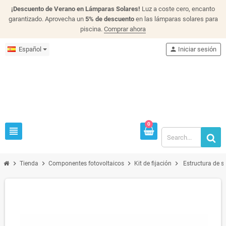
¡Descuento de Verano en Lámparas Solares!
Luz a coste cero, encanto
garantizado. Aprovecha un
5% de descuento
en las lámparas solares para
piscina.
Comprar ahora
Español
person
Iniciar sesión
0
view_headline
chevron_right
chevron_right
chevron_right
chevron_right
Tienda
Componentes fotovoltaicos
Kit de fijación
Estructura de s