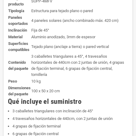
SUPP-4MFV
producto
Tipología
Estructura para tejado plano o pared
Paneles
4 paneles solares (ancho combinado máx. 420 cm)
soportados
Inclinación
Fija de 45°
Material
Aluminio anodizado, 3mm de espesor
Superficies
Tejado plano (anclaje a tierra) o pared vertical
compatibles
3 caballetes triangulares a 45°, 4 travesaños
Contenido
horizontales de 440cm con 2 juntas de unión, 4 grapas
del paquete
de fijación terminal, 6 grapas de fijación central,
tornillería
Peso
10 kg
Dimensiones
100 x 50 x 20 cm
del paquete
Qué incluye el suministro
3 caballetes triangulares con inclinación de 45°
4 travesaños horizontales de 440cm, con 2 juntas de unión
4 grapas de fijación terminal
6 grapas de fijación central