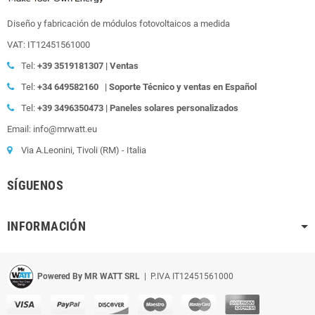
Diseño y fabricación de módulos fotovoltaicos a medida
VAT: IT12451561000
Tel:
+39
3519181307 | Ventas
Tel:
+34 649582160
| Soporte Técnico y ventas en Español
Tel:
+39
3496350473 | Paneles solares personalizados
Email: info@mrwatt.eu
Via A.Leonini, Tivoli (RM) - Italia
SÍGUENOS
INFORMACIÓN
Powered By MR WATT SRL
| P.IVA IT12451561000