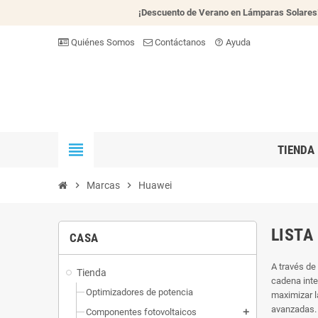
¡Descuento de Verano en Lámparas Solares
Quiénes Somos
Contáctanos
Ayuda
help_outline
view_headline
TIENDA
chevron_right
Marcas
chevron_right
Huawei
LISTA
CASA
A través de
Tienda
cadena inte
Optimizadores de potencia
maximizar l
avanzadas.
Componentes fotovoltaicos
add