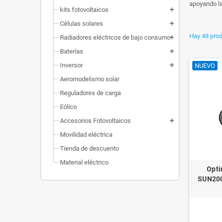
apoyando la
kits fotovoltaicos
add
Células solares
add
Hay 48 prod
Radiadores eléctricos de bajo consumo
add
Baterías
add
Inversor
add
NUEVO
Aeromodelismo solar
Reguladores de carga
Eólico
Accesorios Fotovoltaicos
add
Movilidad eléctrica
Tienda de descuento
Material eléctrico
Opti
SUN200