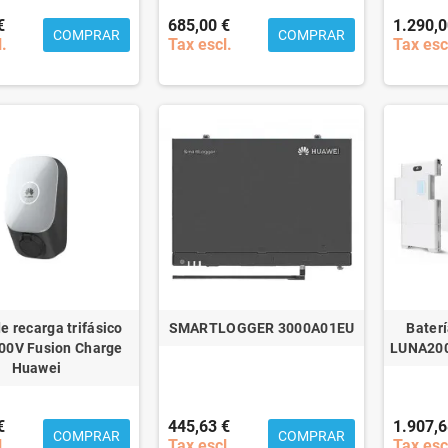
€
685,00 €
1.290,0
COMPRAR
COMPRAR
l.
Tax escl.
Tax esc
e recarga trifásico
SMARTLOGGER 3000A01EU
Bater
00V Fusion Charge
LUNA200
Huawei
€
445,63 €
1.907,6
COMPRAR
COMPRAR
l.
Tax escl.
Tax esc