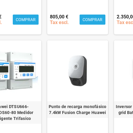
€
805,00 €
2.350,0
COMPRAR
COMPRAR
l.
Tax escl.
Tax esc
awei DTSU666-
Punto de recarga monofásico
Inversor
DS60-80 Medidor
7.4kW Fusion Charge Huawei
grid Ba
ligente Trifasico