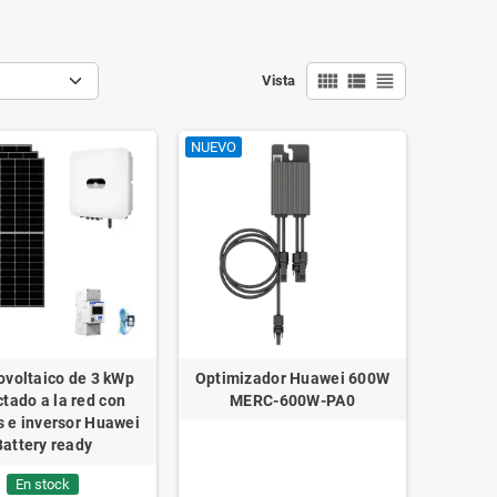
view_comfy
view_list
view_headline
Vista
NUEVO
tovoltaico de 3 kWp
Optimizador Huawei 600W
tado a la red con
MERC-600W-PA0
 e inversor Huawei
Battery ready
En stock