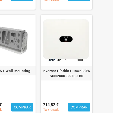
S1-Wall-Mounting
Inversor Híbrido Huawei 3kW
SUN2000-3KTL-LB0
€
714,82 €
COMPRAR
COMPRAR
l.
Tax escl.