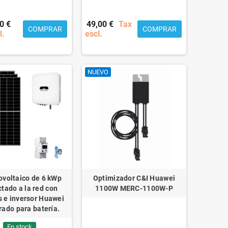
0 €
49,00 €
Tax
COMPRAR
COMPRAR
l.
escl.
NUEVO
tovoltaico de 6 kWp
Optimizador C&I Huawei
tado a la red con
1100W MERC-1100W-P
 e inversor Huawei
rado para batería.
En stock