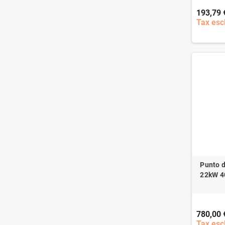
193,79 
Tax esc
Punto d
22kW 4
780,00 
Tax esc