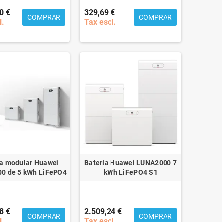
0 €
329,69 €
COMPRAR
COMPRAR
l.
Tax escl.
ía modular Huawei
Batería Huawei LUNA2000 7
0 de 5 kWh LiFePO4
kWh LiFePO4 S1
8 €
2.509,24 €
COMPRAR
COMPRAR
l.
Tax escl.