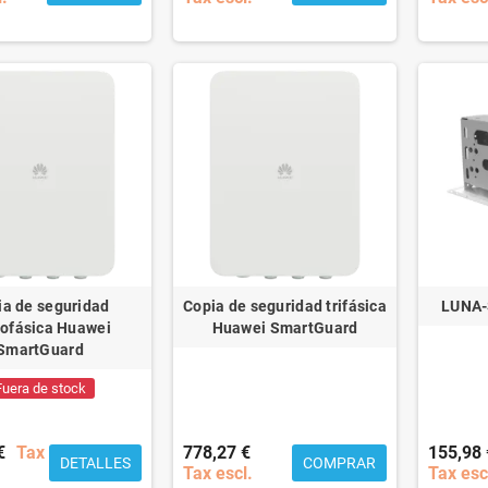
ia de seguridad
Copia de seguridad trifásica
LUNA-
ofásica Huawei
Huawei SmartGuard
SmartGuard
Fuera de stock
€
Tax
778,27 €
155,98 
DETALLES
COMPRAR
Tax escl.
Tax esc