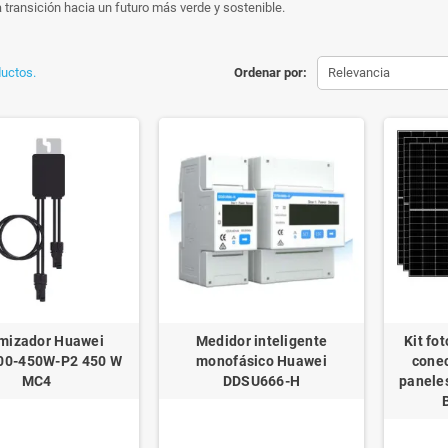
 transición hacia un futuro más verde y sostenible.
uctos.
Ordenar por:
Relevancia
mizador Huawei
Medidor inteligente
Kit fo
0-450W-P2 450 W
monofásico Huawei
conec
MC4
DDSU666-H
paneles