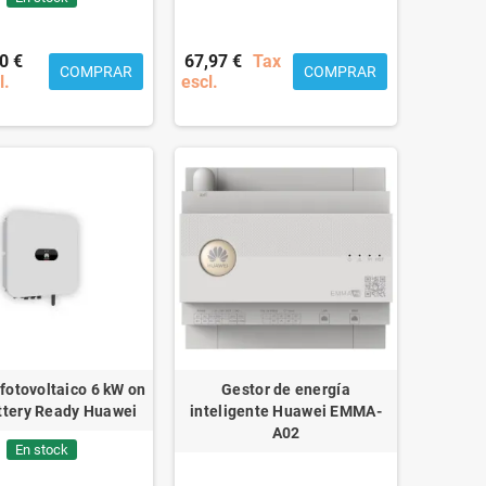
0 €
67,97 €
Tax
COMPRAR
COMPRAR
l.
escl.
 fotovoltaico 6 kW on
Gestor de energía
ttery Ready Huawei
inteligente Huawei EMMA-
A02
En stock