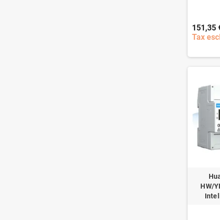
151,35 
Tax esc
Hu
HW/Y
Inte