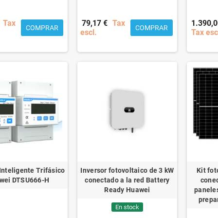
Tax
79,17 €
Tax
1.390,0
COMPRAR
COMPRAR
escl.
Tax esc
nteligente Trifásico
Inversor fotovoltaico de 3 kW
Kit fo
wei DTSU666-H
conectado a la red Battery
conec
Ready Huawei
paneles
prepa
En stock