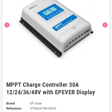
chevron_left
chevron_right
MPPT Charge Controller 30A
12/24/36/48V with EPEVER Display
Brand
EP Solar
Reference
XTRA3415N-XDS2