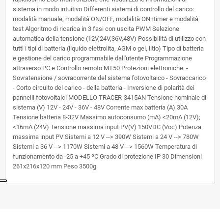
sistema in modo intuitivo Differenti sistemi di controllo del carico:
modalità manuale, modalità ON/OFF, modalità ON+timer e modalità
test Algoritmo di ricarica in 3 fasi con uscita PWM Selezione
automatica della tensione (12V,24V,36V,48V) Possibilità di utilizzo con
tutti i tipi di batteria (liquido elettrolita, AGM o gel, litio) Tipo di batteria
e gestione del carico programmabile dall'utente Programmazione
attraverso PC e Controllo remoto MT50 Protezioni elettroniche: -
Sovratensione / sovracorrente del sistema fotovoltaico - Sovraccarico
- Corto circuito del carico - della batteria - Inversione di polarità dei
pannelli fotovoltaici MODELLO TRACER-3415AN Tensione nominale di
sistema (V) 12V - 24V - 36V - 48V Corrente max batteria (A) 30A
Tensione batteria 8-32V Massimo autoconsumo (mA) <20mA (12V);
<16mA (24V) Tensione massima input PV(V) 150VDC (Voc) Potenza
massima input PV Sistemi a 12 V --> 390W Sistemi a 24 V --> 780W
Sistemi a 36 V --> 1170W Sistemi a 48 V --> 1560W Temperatura di
funzionamento da -25 a +45 ºC Grado di protezione IP 30 Dimensioni
261x216x120 mm Peso 3500g