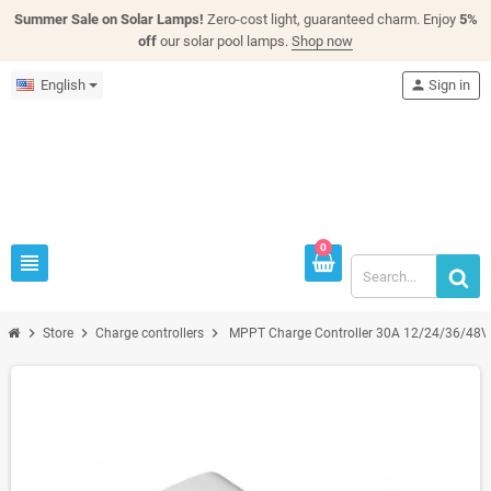
Summer Sale on Solar Lamps!
Zero-cost light, guaranteed charm. Enjoy
5%
off
our solar pool lamps.
Shop now
English
person
Sign in
0
view_headline
chevron_right
chevron_right
chevron_right
Store
Charge controllers
MPPT Charge Controller 30A 12/24/36/48V