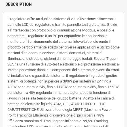
DESCRIPTION
Il regolatore offre un duplice sistema di visualizzazione: attraverso il
pannello LCD del regolatore o tramite pannello test a distanza. Grazie
all'interfaccia con protocollo di comunicazione Modbus, è possibile
connettere il regolatore a un PC per espandere le applicazioni e
monitorare il funzionamento del sistema fotovoltaico; ciò rende il
prodotto particolarmente adatto per diverse applicazioni e utilizzi come
stazioni di telecomunicazione, sistemi domestici, sistemi di
illuminazione stradale, sistemi di monitoraggio isolati. Epsolar Tracer
30A ha una funzione di auto-test elettronico e di protezione elettronica
interna per evitare danni sui componenti del sistema derivanti da errori
di installazione o guasti del sistema. Il regolatore è in grado di gestire
sistemi di potenza non superiore a 390W per sistemi a 12V, fino a
780W per sistemi a 24V, fino a 1170W per sistemi a 36V, fino a 1560W
per sistemi a 48V regolando in maniera automatica la tensione di
lavoro in base alla tensione del gruppo batterie. Adatto alla carica di
batterie ad elettrolita liquido, AGM, GEL, ACIDO LIBERO, LITIO.
CARATTERISTICHE Utilizza la tecnologia MPPT (Maximum Power
Point Tracking) Efficienza di conversione di picco pari al 98%
Efficienza massima di Tracking non inferiore al 99,5% Tracking
rapidissimo LCD multifunzione che visualizza le informazioni di