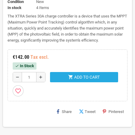
Condition
New
In stock
4 Items
The XTRA Series 30A charge controller is a device that uses the MPPT
(Maximum Power Point Tracking) control algorithm which, in any
situation, quickly and accurately identifies the maximum power point
(MPP) of the photovoltaic field, in order to obtain the maximum solar
energy, significantly improving the system's efficiency.
€142.00
Tax escl.
In Stock
check
shopping_cart
remove
add
ADD TO CART
favorite_border
Share
Tweet
Pinterest