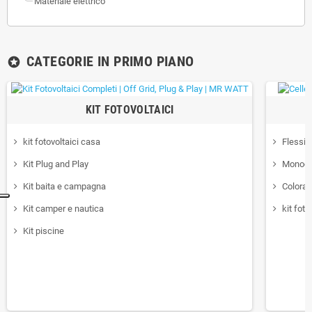
Materiale elettrico
CATEGORIE IN PRIMO PIANO
stars
KIT FOTOVOLTAICI
kit fotovoltaici casa
Flessibi
Kit Plug and Play
Monocris
Kit baita e campagna
Colorat
Kit camper e nautica
kit foto
Kit piscine