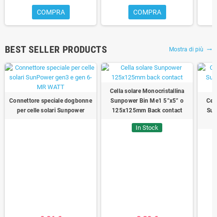
COMPRA
COMPRA
BEST SELLER PRODUCTS
Mostra di più
trending_flat
Cella solare Monocristallina
Connettore speciale dogbonne
Sunpower Bin Me1 5”x5” o
Cel
per celle solari Sunpower
125x125mm Back contact
Sun
In Stock