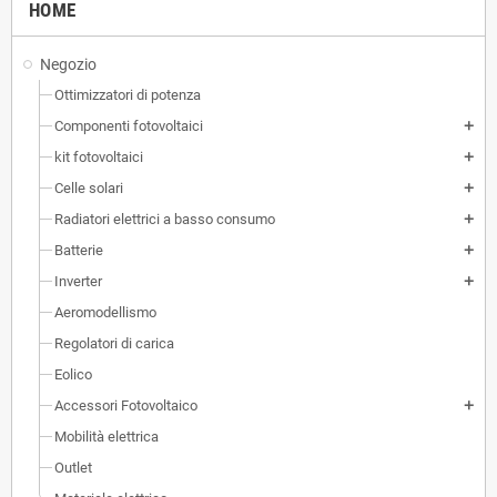
HOME
Negozio
Ottimizzatori di potenza
Componenti fotovoltaici
add
kit fotovoltaici
add
Celle solari
add
Radiatori elettrici a basso consumo
add
Batterie
add
Inverter
add
Aeromodellismo
Regolatori di carica
Eolico
Accessori Fotovoltaico
add
Mobilità elettrica
Outlet