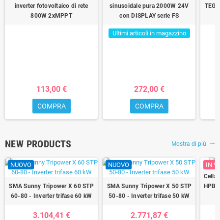
inverter fotovoltaico di rete
sinusoidale pura 2000W 24V
TEGO
800W 2xMPPT
con DISPLAY serie FS
2
Ultimi articoli in magazzino
113,00 €
272,00 €
COMPRA
COMPRA
NEW PRODUCTS
Mostra di più
trending_flat
NUOVO
NUOVO
IN V
Cella
SMA Sunny Tripower X 60 STP
SMA Sunny Tripower X 50 STP
HPBC
60-80 - Inverter trifase 60 kW
50-80 - Inverter trifase 50 kW
3.104,41 €
2.771,87 €