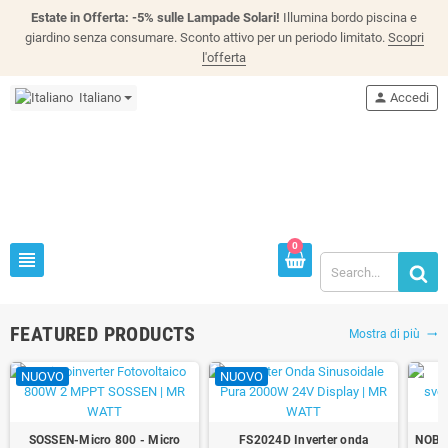
Estate in Offerta: -5% sulle Lampade Solari!
Illumina bordo piscina e
giardino senza consumare. Sconto attivo per un periodo limitato.
Scopri
l'offerta
Italiano
person
Accedi
0
view_headline
FEATURED PRODUCTS
Mostra di più
trending_flat
NUOVO
NUOVO
SOSSEN-Micro 800 - Micro
FS2024D Inverter onda
NOBO 