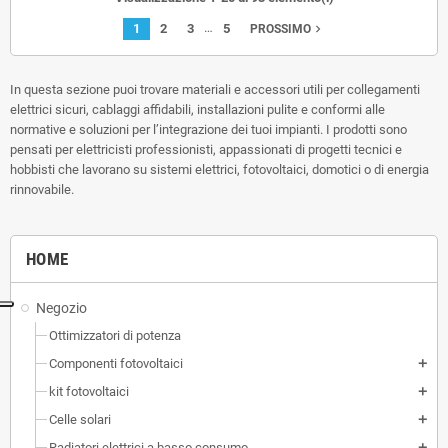
…
1
2
3
5
navigate_next
PROSSIMO
In questa sezione puoi trovare materiali e accessori utili per collegamenti
elettrici sicuri, cablaggi affidabili, installazioni pulite e conformi alle
normative e soluzioni per l’integrazione dei tuoi impianti. I prodotti sono
pensati per elettricisti professionisti, appassionati di progetti tecnici e
hobbisti che lavorano su sistemi elettrici, fotovoltaici, domotici o di energia
rinnovabile.
HOME
Negozio
Ottimizzatori di potenza
Componenti fotovoltaici
add
kit fotovoltaici
add
Celle solari
add
Radiatori elettrici a basso consumo
add