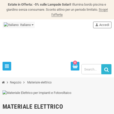
Estate in Offerta: -5% sulle Lampade Solari!
Illumina bordo piscina e
giardino senza consumare. Sconto attivo per un periodo limitato.
Scopri
l'offerta
Italiano
person
Accedi
0
view_headline
chevron_right
chevron_right
Negozio
Materiale elettrico
MATERIALE ELETTRICO