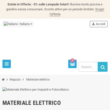
Estate in Offerta: -5% sulle Lampade Solari!
Illumina bordo piscina e
giardino senza consumare. Sconto attivo per un periodo limitato.
Scopri
l'offerta
Italiano
person
Accedi
0
view_headline
chevron_right
chevron_right
Negozio
Materiale elettrico
MATERIALE ELETTRICO