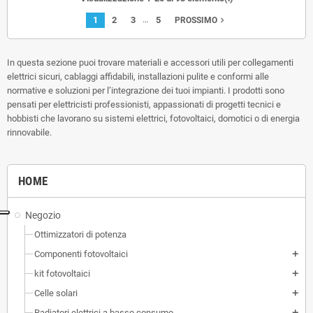
…
1
2
3
5
navigate_next
PROSSIMO
In questa sezione puoi trovare materiali e accessori utili per collegamenti
elettrici sicuri, cablaggi affidabili, installazioni pulite e conformi alle
normative e soluzioni per l’integrazione dei tuoi impianti. I prodotti sono
pensati per elettricisti professionisti, appassionati di progetti tecnici e
hobbisti che lavorano su sistemi elettrici, fotovoltaici, domotici o di energia
rinnovabile.
HOME
Negozio
Ottimizzatori di potenza
Componenti fotovoltaici
add
kit fotovoltaici
add
Celle solari
add
Radiatori elettrici a basso consumo
add