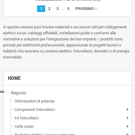
…
1
2
3
5
navigate_next
PROSSIMO
In questa sezione puoi trovare materiali e accessori utili per collegamenti
elettrici sicuri, cablaggi affidabili, installazioni pulite e conformi alle
normative e soluzioni per l’integrazione dei tuoi impianti. I prodotti sono
pensati per elettricisti professionisti, appassionati di progetti tecnici e
hobbisti che lavorano su sistemi elettrici, fotovoltaici, domotici o di energia
rinnovabile.
HOME
Negozio
Ottimizzatori di potenza
Componenti fotovoltaici
add
kit fotovoltaici
add
Celle solari
add
Radiatori elettrici a basso consumo
add