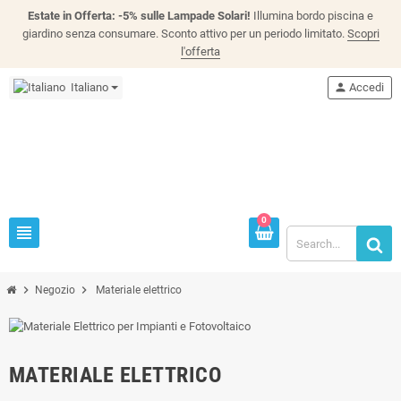
Estate in Offerta: -5% sulle Lampade Solari!
Illumina bordo piscina e
giardino senza consumare. Sconto attivo per un periodo limitato.
Scopri
l'offerta
Italiano
person
Accedi
0
view_headline
chevron_right
chevron_right
Negozio
Materiale elettrico
MATERIALE ELETTRICO