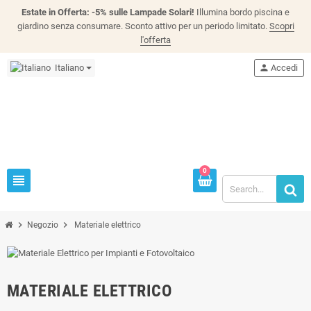
Estate in Offerta: -5% sulle Lampade Solari!
Illumina bordo piscina e
giardino senza consumare. Sconto attivo per un periodo limitato.
Scopri
l'offerta
Italiano
person
Accedi
0
view_headline
chevron_right
chevron_right
Negozio
Materiale elettrico
MATERIALE ELETTRICO