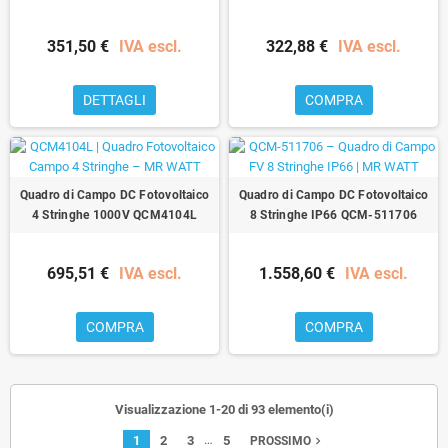
351,50 €
IVA escl.
322,88 €
IVA escl.
DETTAGLI
COMPRA
Quadro di Campo DC Fotovoltaico
Quadro di Campo DC Fotovoltaico
4 Stringhe 1000V QCM4104L
8 Stringhe IP66 QCM-511706
695,51 €
IVA escl.
1.558,60 €
IVA escl.
COMPRA
COMPRA
Visualizzazione 1-20 di 93 elemento(i)
…
1
2
3
5
navigate_next
PROSSIMO