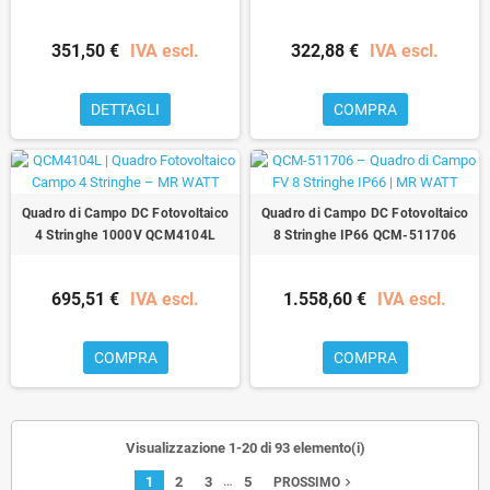
351,50 €
IVA escl.
322,88 €
IVA escl.
DETTAGLI
COMPRA
Quadro di Campo DC Fotovoltaico
Quadro di Campo DC Fotovoltaico
4 Stringhe 1000V QCM4104L
8 Stringhe IP66 QCM-511706
695,51 €
IVA escl.
1.558,60 €
IVA escl.
COMPRA
COMPRA
Visualizzazione 1-20 di 93 elemento(i)
…
1
2
3
5
navigate_next
PROSSIMO