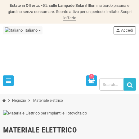
Estate in Offerta: -5% sulle Lampade Solari!
Illumina bordo piscina e
giardino senza consumare. Sconto attivo per un periodo limitato.
Scopri
l'offerta
Italiano
person
Accedi
0
view_headline
chevron_right
chevron_right
Negozio
Materiale elettrico
MATERIALE ELETTRICO