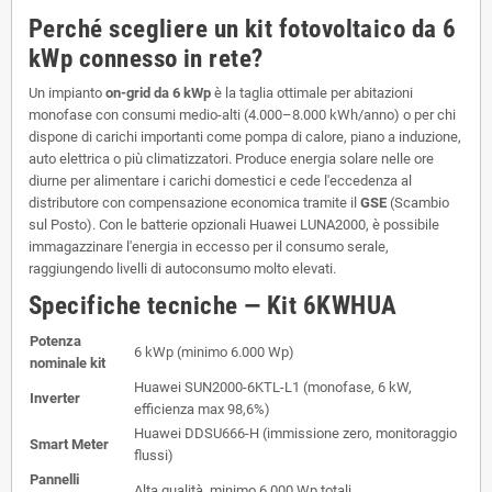
Perché scegliere un kit fotovoltaico da 6
kWp connesso in rete?
Un impianto
on-grid da 6 kWp
è la taglia ottimale per abitazioni
monofase con consumi medio-alti (4.000–8.000 kWh/anno) o per chi
dispone di carichi importanti come pompa di calore, piano a induzione,
auto elettrica o più climatizzatori. Produce energia solare nelle ore
diurne per alimentare i carichi domestici e cede l'eccedenza al
distributore con compensazione economica tramite il
GSE
(Scambio
sul Posto). Con le batterie opzionali Huawei LUNA2000, è possibile
immagazzinare l'energia in eccesso per il consumo serale,
raggiungendo livelli di autoconsumo molto elevati.
Specifiche tecniche — Kit 6KWHUA
Potenza
6 kWp (minimo 6.000 Wp)
nominale kit
Huawei SUN2000-6KTL-L1 (monofase, 6 kW,
Inverter
efficienza max 98,6%)
Huawei DDSU666-H (immissione zero, monitoraggio
Smart Meter
flussi)
Pannelli
Alta qualità, minimo 6.000 Wp totali