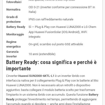
fotovoltaici
CEI 0-21 (inverter conforme per connessione BT in
Normativa
Italia)
Grado di
IP65 con raffreddamento naturale
protezione
Battery Ready
Sì — Plug & Play con Huawei LUNA2000 e LG Chem
App Huawei FusionSolar (iOS/Android), WiFi
Monitoraggio
integrato
Regime
On-grid, scambio sul posto GSE attivabile
energetico
Garanzia
10 anni (estendibile)
inverter
Battery Ready: cosa significa e perché è
importante
L'inverter
Huawei SUN2000-6KTL-L1
è un inverter ibrido con
interfaccia nativa per il collegamento Plug & Play con le batterie al litio
Huawei LUNA2000. Non è necessario alcun retrofit o dispositivo
aggiuntivo: basta collegare il modulo batteria scelto per trasformare
l'impianto in un sistema ibrido con accumulo. Questa funzione
Battery
Ready
protegge l'investimento nel tempo, permettendo di aggiungere
l'accumulo quando si desidera — anche anni dopo l'installazione