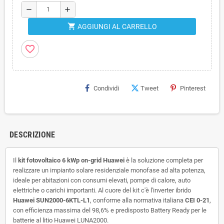
remove
add
shopping_cart
AGGIUNGI AL CARRELLO
favorite_border
Condividi
Tweet
Pinterest
DESCRIZIONE
Il
kit fotovoltaico 6 kWp on-grid Huawei
è la soluzione completa per
realizzare un impianto solare residenziale monofase ad alta potenza,
ideale per abitazioni con consumi elevati, pompe di calore, auto
elettriche o carichi importanti. Al cuore del kit c'è l'inverter ibrido
Huawei SUN2000-6KTL-L1
, conforme alla normativa italiana
CEI 0-21
,
con efficienza massima del 98,6% e predisposto Battery Ready per le
batterie al litio Huawei LUNA2000.