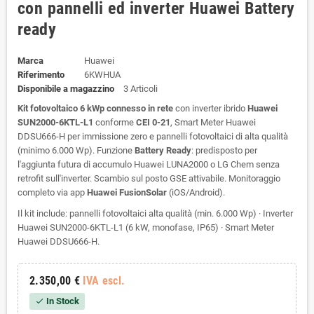
con pannelli ed inverter Huawei Battery
ready
Marca
Huawei
Riferimento
6KWHUA
Disponibile a magazzino
3 Articoli
Kit fotovoltaico 6 kWp connesso in rete
con inverter ibrido
Huawei
SUN2000-6KTL-L1
conforme
CEI 0-21
, Smart Meter Huawei
DDSU666-H per immissione zero e pannelli fotovoltaici di alta qualità
(minimo 6.000 Wp). Funzione
Battery Ready
: predisposto per
l'aggiunta futura di accumulo Huawei LUNA2000 o LG Chem senza
retrofit sull'inverter. Scambio sul posto GSE attivabile. Monitoraggio
completo via app
Huawei FusionSolar
(iOS/Android).
Il kit include: pannelli fotovoltaici alta qualità (min. 6.000 Wp) · Inverter
Huawei SUN2000-6KTL-L1 (6 kW, monofase, IP65) · Smart Meter
Huawei DDSU666-H.
2.350,00 €
IVA escl.
In Stock
check