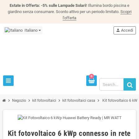
Estate in Offerta: -5% sulle Lampade Solari!
Illumina bordo piscina e
giardino senza consumare. Sconto attivo per un periodo limitato.
Scopri
l'offerta
Italiano
person
Accedi
0
view_headline
chevron_right
chevron_right
chevron_right
chevron_right
Negozio
kit fotovoltaici
kit fotovoltaici casa
Kit fotovoltaico 6 kW
Kit fotovoltaico 6 kWp connesso in rete