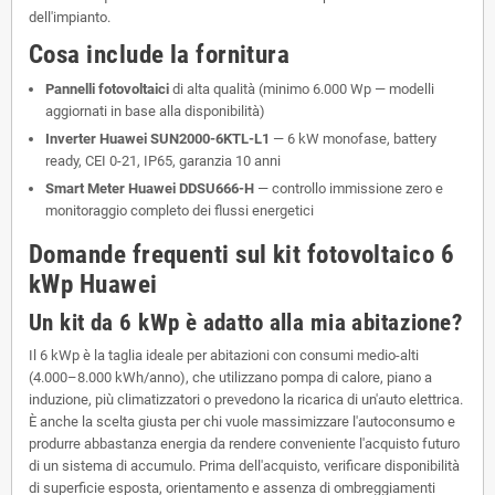
dell'impianto.
Cosa include la fornitura
Pannelli fotovoltaici
di alta qualità (minimo 6.000 Wp — modelli
aggiornati in base alla disponibilità)
Inverter Huawei SUN2000-6KTL-L1
— 6 kW monofase, battery
ready, CEI 0-21, IP65, garanzia 10 anni
Smart Meter Huawei DDSU666-H
— controllo immissione zero e
monitoraggio completo dei flussi energetici
Domande frequenti sul kit fotovoltaico 6
kWp Huawei
Un kit da 6 kWp è adatto alla mia abitazione?
Il 6 kWp è la taglia ideale per abitazioni con consumi medio-alti
(4.000–8.000 kWh/anno), che utilizzano pompa di calore, piano a
induzione, più climatizzatori o prevedono la ricarica di un'auto elettrica.
È anche la scelta giusta per chi vuole massimizzare l'autoconsumo e
produrre abbastanza energia da rendere conveniente l'acquisto futuro
di un sistema di accumulo. Prima dell'acquisto, verificare disponibilità
di superficie esposta, orientamento e assenza di ombreggiamenti