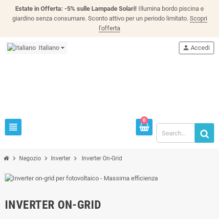
Estate in Offerta: -5% sulle Lampade Solari!
Illumina bordo piscina e
giardino senza consumare. Sconto attivo per un periodo limitato.
Scopri
l'offerta
Italiano
person
Accedi
0
view_headline
chevron_right
chevron_right
chevron_right
Negozio
Inverter
Inverter On-Grid
INVERTER ON-GRID