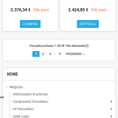
2.376,34 €
IVA escl.
2.424,85 €
IVA escl.
COMPRA
DETTAGLI
Visualizzazione 1-20 di 166 elemento(i)
…
1
2
3
9
navigate_next
PROSSIMO
HOME
Negozio
Ottimizzatori di potenza
Componenti fotovoltaici
add
kit fotovoltaici
add
Celle solari
add