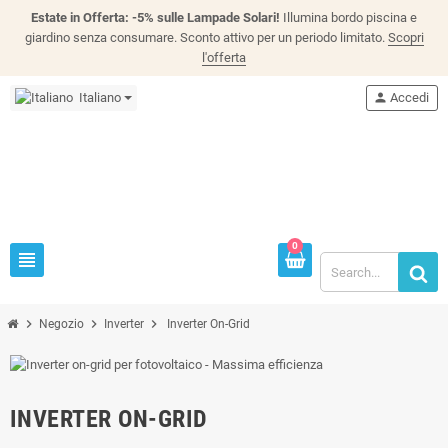
Estate in Offerta: -5% sulle Lampade Solari!
Illumina bordo piscina e
giardino senza consumare. Sconto attivo per un periodo limitato.
Scopri
l'offerta
Italiano
person
Accedi
0
view_headline
chevron_right
chevron_right
chevron_right
Negozio
Inverter
Inverter On-Grid
INVERTER ON-GRID