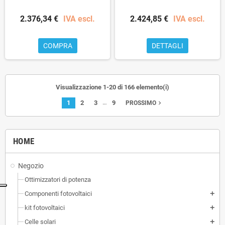
2.376,34 €
IVA escl.
2.424,85 €
IVA escl.
COMPRA
DETTAGLI
Visualizzazione 1-20 di 166 elemento(i)
…
1
2
3
9
navigate_next
PROSSIMO
HOME
Negozio
Ottimizzatori di potenza
Componenti fotovoltaici
add
kit fotovoltaici
add
Celle solari
add