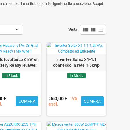
ndimento e il monitoraggio intelligente della produzione. Scopri
view_comfy
view_list
view_headline
Vista
 fotovoltaico 6 kW on
Inverter Solax X1-1.1
ttery Ready Huawei
connesso in rete 1,5kWp
In Stock
In Stock
0 €
360,00 €
IVA
COMPRA
COMPRA
l.
escl.