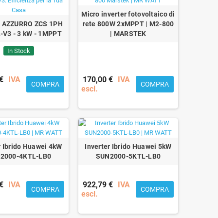
Micro inverter fotovoltaico di
er AZZURRO ZCS 1PH
rete 800W 2xMPPT | M2-800
-V3 - 3 kW - 1MPPT
| MARSTEK
In Stock
€
IVA
170,00 €
IVA
COMPRA
COMPRA
escl.
r Ibrido Huawei 4kW
Inverter Ibrido Huawei 5kW
2000-4KTL-LB0
SUN2000-5KTL-LB0
€
IVA
922,79 €
IVA
COMPRA
COMPRA
escl.