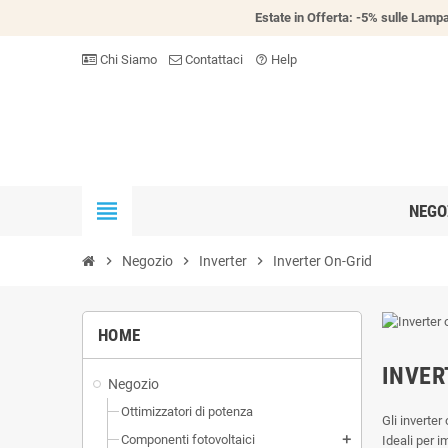
Estate in Offerta: -5% sulle Lampa
Chi Siamo
Contattaci
Help
help_outline
view_headline
NEGO
chevron_right
Negozio
chevron_right
Inverter
chevron_right
Inverter On-Grid
HOME
INVER
Negozio
Ottimizzatori di potenza
Gli inverter
Componenti fotovoltaici
Ideali per i
add