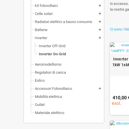
in eccesso.
kit fotovoltaici
add
la nostra g
Celle solari
add
Radiatori elettrici a basso consumo
add
Ci sono 166 
Batterie
add
Inverter
add
Inverter Off-Grid
Inverter On-Grid
Inverter
Aeromodellismo
1kW 1xM
Regolatori di carica
Eolico
Accessori Fotovoltaico
add
Mobilità elettrica
410,00 
escl.
Outlet
Materiale elettrico