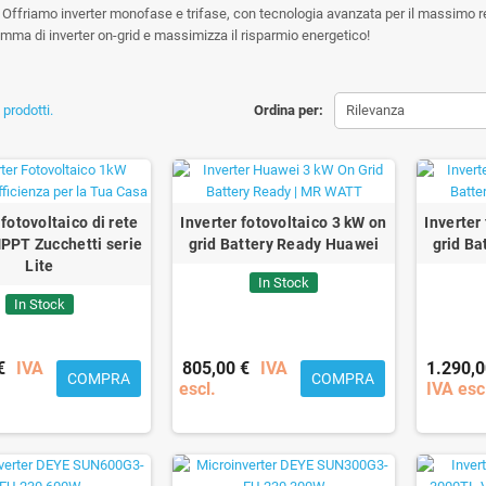
 Offriamo inverter monofase e trifase, con tecnologia avanzata per il massimo re
amma di inverter on-grid e massimizza il risparmio energetico!
prodotti.
Ordina per:
Rilevanza
 fotovoltaico di rete
Inverter fotovoltaico 3 kW on
Inverter
PPT Zucchetti serie
grid Battery Ready Huawei
grid Ba
Lite
In Stock
In Stock
€
IVA
805,00 €
IVA
1.290,0
COMPRA
COMPRA
escl.
IVA esc