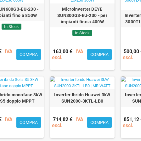
UN600G3-EU-230 -
Microinverter DEYE
pianti fino a 850W
SUN300G3-EU-230 - per
Invert
impianti fino a 400W
3000TL
In Stock
In Stock
€
IVA
163,00 €
IVA
500,00 
COMPRA
COMPRA
escl.
escl.
 ibrido monofase 3kW
Inverter Ibrido Huawei 3kW
Inverte
 S5 doppio MPPT
SUN2000-3KTL-LB0
SUN
€
IVA
714,82 €
IVA
851,12 
COMPRA
COMPRA
escl.
escl.