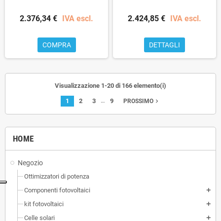
2.376,34 €
IVA escl.
2.424,85 €
IVA escl.
COMPRA
DETTAGLI
Visualizzazione 1-20 di 166 elemento(i)
…
1
2
3
9
navigate_next
PROSSIMO
HOME
Negozio
Ottimizzatori di potenza
Componenti fotovoltaici
add
kit fotovoltaici
add
Celle solari
add