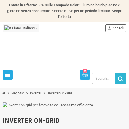
Estate in Offerta: -5% sulle Lampade Solari!
Illumina bordo piscina e
giardino senza consumare. Sconto attivo per un periodo limitato.
Scopri
l'offerta
Italiano
person
Accedi
0
view_headline
chevron_right
chevron_right
chevron_right
Negozio
Inverter
Inverter On-Grid
INVERTER ON-GRID