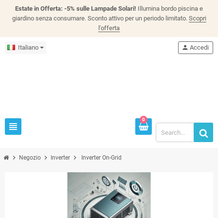
Estate in Offerta: -5% sulle Lampade Solari!
Illumina bordo piscina e
giardino senza consumare. Sconto attivo per un periodo limitato.
Scopri
l'offerta
Italiano
person
Accedi
0
view_headline
chevron_right
chevron_right
chevron_right
Negozio
Inverter
Inverter On-Grid