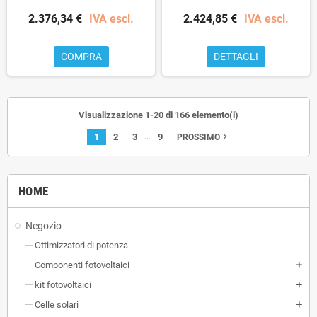
2.376,34 €
IVA escl.
2.424,85 €
IVA escl.
COMPRA
DETTAGLI
Visualizzazione 1-20 di 166 elemento(i)
…
1
2
3
9
navigate_next
PROSSIMO
HOME
Negozio
Ottimizzatori di potenza
Componenti fotovoltaici
add
kit fotovoltaici
add
Celle solari
add