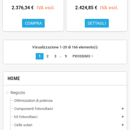
2.376,34 €
IVA escl.
2.424,85 €
IVA escl.
COMPRA
DETTAGLI
Visualizzazione 1-20 di 166 elemento(i)
…
1
2
3
9
navigate_next
PROSSIMO
HOME
Negozio
Ottimizzatori di potenza
Componenti fotovoltaici
add
kit fotovoltaici
add
Celle solari
add