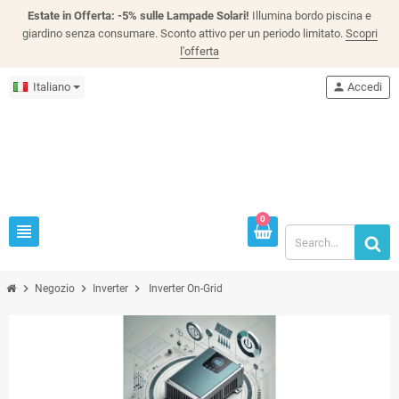
Estate in Offerta: -5% sulle Lampade Solari!
Illumina bordo piscina e
giardino senza consumare. Sconto attivo per un periodo limitato.
Scopri
l'offerta
Italiano
person
Accedi
0
view_headline
chevron_right
chevron_right
chevron_right
Negozio
Inverter
Inverter On-Grid