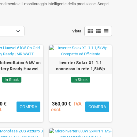
ndimento e il monitoraggio intelligente della produzione. Scopri
view_comfy
view_list
view_headline
Vista
 fotovoltaico 6 kW on
Inverter Solax X1-1.1
ttery Ready Huawei
connesso in rete 1,5kWp
In Stock
In Stock
0 €
360,00 €
IVA
COMPRA
COMPRA
l.
escl.