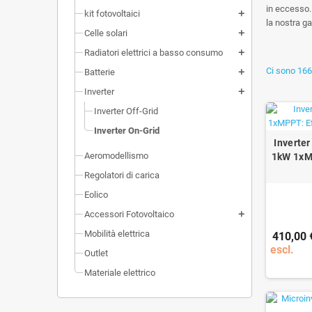
in eccesso.
kit fotovoltaici
add
la nostra g
Celle solari
add
Radiatori elettrici a basso consumo
add
Ci sono 166 
Batterie
add
Inverter
add
Inverter Off-Grid
Inverter On-Grid
Inverter
Aeromodellismo
1kW 1xM
Regolatori di carica
Eolico
Accessori Fotovoltaico
add
Mobilità elettrica
410,00 
escl.
Outlet
Materiale elettrico