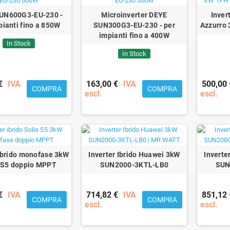
UN600G3-EU-230 -
Microinverter DEYE
Inver
pianti fino a 850W
SUN300G3-EU-230 - per
Azzurro
impianti fino a 400W
In Stock
In Stock
€
IVA
163,00 €
IVA
500,00 
COMPRA
COMPRA
escl.
escl.
 ibrido monofase 3kW
Inverter Ibrido Huawei 3kW
Inverte
 S5 doppio MPPT
SUN2000-3KTL-LB0
SUN
€
IVA
714,82 €
IVA
851,12 
COMPRA
COMPRA
escl.
escl.