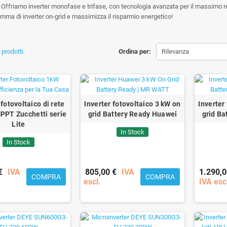
 Offriamo inverter monofase e trifase, con tecnologia avanzata per il massimo re
amma di inverter on-grid e massimizza il risparmio energetico!
prodotti.
Ordina per:
Rilevanza
 fotovoltaico di rete
Inverter fotovoltaico 3 kW on
Inverter
PPT Zucchetti serie
grid Battery Ready Huawei
grid Ba
Lite
In Stock
In Stock
€
IVA
805,00 €
IVA
1.290,0
COMPRA
COMPRA
escl.
IVA esc