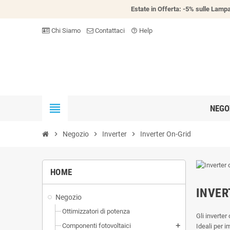
Estate in Offerta: -5% sulle Lampa
Chi Siamo
Contattaci
Help
help_outline
view_headline
NEGO
chevron_right
Negozio
chevron_right
Inverter
chevron_right
Inverter On-Grid
HOME
INVER
Negozio
Ottimizzatori di potenza
Gli inverter
Componenti fotovoltaici
Ideali per i
add