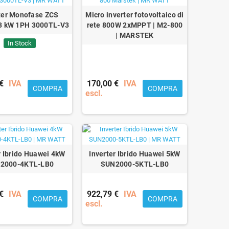
ter Monofase ZCS
Micro inverter fotovoltaico di
 3 kW 1PH 3000TL-V3
rete 800W 2xMPPT | M2-800
| MARSTEK
In Stock
€
IVA
170,00 €
IVA
COMPRA
COMPRA
escl.
r Ibrido Huawei 4kW
Inverter Ibrido Huawei 5kW
2000-4KTL-LB0
SUN2000-5KTL-LB0
€
IVA
922,79 €
IVA
COMPRA
COMPRA
escl.