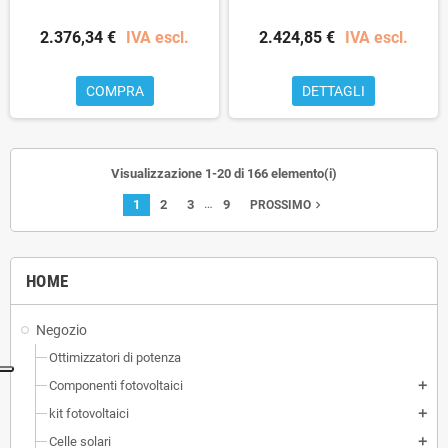
2.376,34 €
IVA escl.
2.424,85 €
IVA escl.
COMPRA
DETTAGLI
Visualizzazione 1-20 di 166 elemento(i)
…
1
2
3
9
navigate_next
PROSSIMO
HOME
Negozio
Ottimizzatori di potenza
Componenti fotovoltaici
add
kit fotovoltaici
add
Celle solari
add