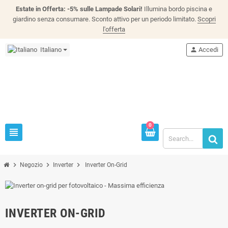
Estate in Offerta: -5% sulle Lampade Solari!
Illumina bordo piscina e
giardino senza consumare. Sconto attivo per un periodo limitato.
Scopri
l'offerta
Italiano
person
Accedi
0
view_headline
chevron_right
chevron_right
chevron_right
Negozio
Inverter
Inverter On-Grid
INVERTER ON-GRID