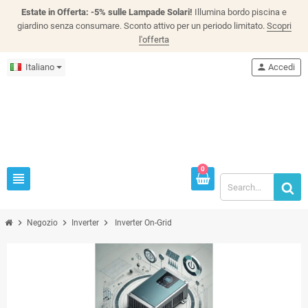
Estate in Offerta: -5% sulle Lampade Solari!
Illumina bordo piscina e
giardino senza consumare. Sconto attivo per un periodo limitato.
Scopri
l'offerta
Italiano
person
Accedi
0
view_headline
chevron_right
chevron_right
chevron_right
Negozio
Inverter
Inverter On-Grid