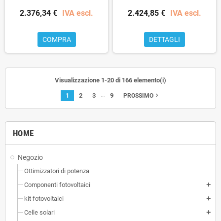
2.376,34 €
IVA escl.
2.424,85 €
IVA escl.
COMPRA
DETTAGLI
Visualizzazione 1-20 di 166 elemento(i)
…
1
2
3
9
navigate_next
PROSSIMO
HOME
Negozio
Ottimizzatori di potenza
Componenti fotovoltaici
add
kit fotovoltaici
add
Celle solari
add