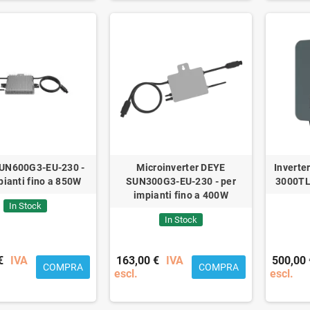
UN600G3-EU-230 -
Microinverter DEYE
Invert
pianti fino a 850W
SUN300G3-EU-230 - per
3000TL
impianti fino a 400W
In Stock
In Stock
€
IVA
163,00 €
IVA
500,00 
COMPRA
COMPRA
escl.
escl.