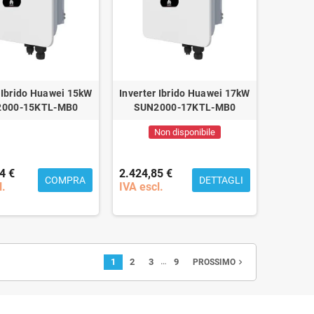
r Ibrido Huawei 15kW
Inverter Ibrido Huawei 17kW
000-15KTL-MB0
SUN2000-17KTL-MB0
Non disponibile
4 €
2.424,85 €
COMPRA
DETTAGLI
l.
IVA escl.
…
1
2
3
9
navigate_next
PROSSIMO