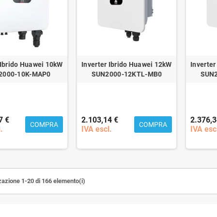
 Ibrido Huawei 10kW
Inverter Ibrido Huawei 12kW
Inverte
2000-10K-MAP0
SUN2000-12KTL-MB0
SUN2
7 €
2.103,14 €
2.376,3
COMPRA
COMPRA
.
IVA escl.
IVA esc
zazione 1-20 di 166 elemento(i)