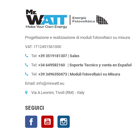
Progettazione e realizzazione di moduli fotovoltaici su misura
VAT: IT12451561000
Tel:
+39
3519181307 | Sales
Tel:
+34 649582160
| Soporte Tecnico y venta en Español
Tel:
+39
3496350473 | Moduli fotovoltaici su Misura
Email: info@mrwatt.eu
Via A.Leonini, Tivoli (RM) - Italy
SEGUICI
Facebook
YouTube
Instagram