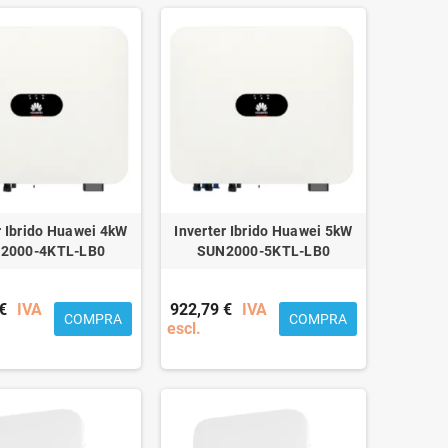
r Ibrido Huawei 4kW
Inverter Ibrido Huawei 5kW
2000-4KTL-LB0
SUN2000-5KTL-LB0
€
IVA
922,79 €
IVA
COMPRA
COMPRA
escl.