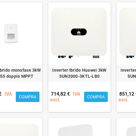
 ibrido monofase 3kW
Inverter Ibrido Huawei 3kW
Inverte
 S5 doppio MPPT
SUN2000-3KTL-LB0
SUN
€
IVA
714,82 €
IVA
851,12 
COMPRA
COMPRA
escl.
escl.