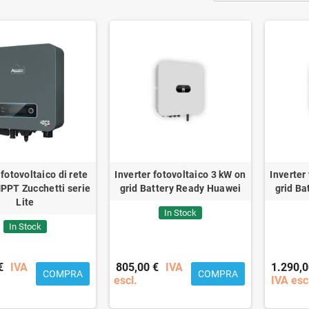
 fotovoltaico di rete
Inverter fotovoltaico 3 kW on
Inverter
PPT Zucchetti serie
grid Battery Ready Huawei
grid Ba
Lite
In Stock
In Stock
€
IVA
805,00 €
IVA
1.290,0
COMPRA
COMPRA
escl.
IVA esc