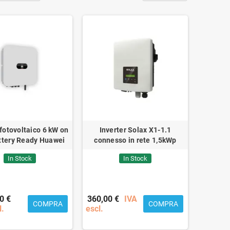
 fotovoltaico 6 kW on
Inverter Solax X1-1.1
ttery Ready Huawei
connesso in rete 1,5kWp
In Stock
In Stock
0 €
360,00 €
IVA
COMPRA
COMPRA
l.
escl.