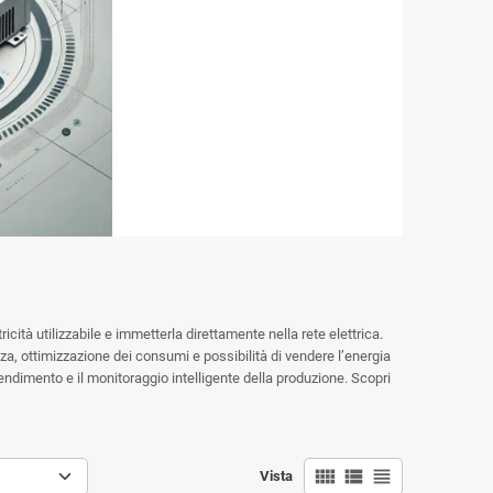
tricità utilizzabile e immetterla direttamente nella rete elettrica.
nza, ottimizzazione dei consumi e possibilità di vendere l’energia
ndimento e il monitoraggio intelligente della produzione. Scopri
view_comfy
view_list
view_headline
Vista