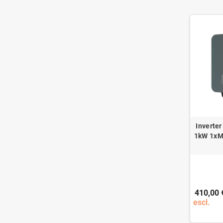
Inverter
1kW 1xM
410,00 
escl.