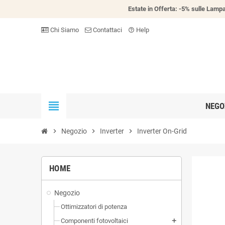
Estate in Offerta: -5% sulle Lampa
Chi Siamo
Contattaci
Help
help_outline
view_headline
NEGO
chevron_right
Negozio
chevron_right
Inverter
chevron_right
Inverter On-Grid
HOME
Negozio
Ottimizzatori di potenza
Componenti fotovoltaici
add