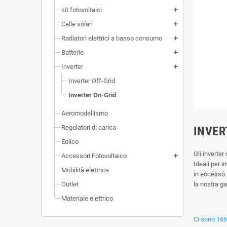
kit fotovoltaici
add
Celle solari
add
Radiatori elettrici a basso consumo
add
Batterie
add
Inverter
add
Inverter Off-Grid
Inverter On-Grid
Aeromodellismo
Regolatori di carica
INVER
Eolico
Gli inverter
Accessori Fotovoltaico
add
Ideali per i
Mobilità elettrica
in eccesso.
Outlet
la nostra g
Materiale elettrico
Ci sono 166 