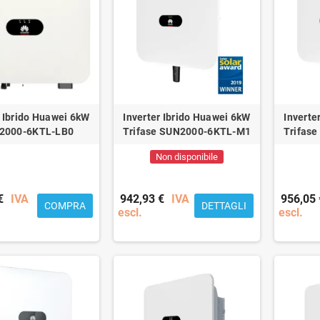
r Ibrido Huawei 6kW
Inverter Ibrido Huawei 6kW
Inverte
2000-6KTL-LB0
Trifase SUN2000-6KTL-M1
Trifas
Non disponibile
€
IVA
942,93 €
IVA
956,05 
COMPRA
DETTAGLI
escl.
escl.