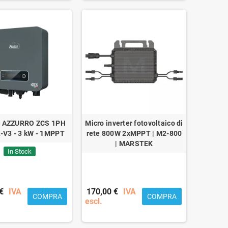
er AZZURRO ZCS 1PH
Micro inverter fotovoltaico di
-V3 - 3 kW - 1MPPT
rete 800W 2xMPPT | M2-800
| MARSTEK
In Stock
€
IVA
170,00 €
IVA
COMPRA
COMPRA
escl.