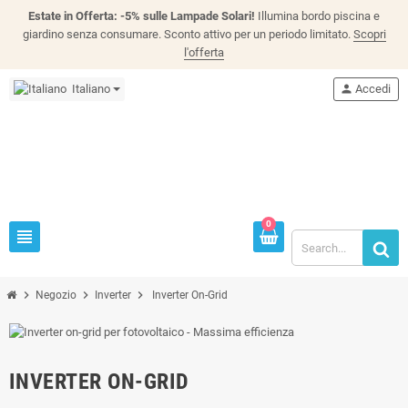
Estate in Offerta: -5% sulle Lampade Solari!
Illumina bordo piscina e
giardino senza consumare. Sconto attivo per un periodo limitato.
Scopri
l'offerta
Italiano
person
Accedi
0
view_headline
chevron_right
chevron_right
chevron_right
Negozio
Inverter
Inverter On-Grid
INVERTER ON-GRID