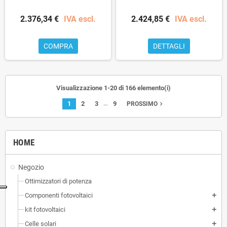
2.376,34 €
IVA escl.
2.424,85 €
IVA escl.
COMPRA
DETTAGLI
Visualizzazione 1-20 di 166 elemento(i)
…
1
2
3
9
navigate_next
PROSSIMO
HOME
Negozio
Ottimizzatori di potenza
Componenti fotovoltaici
add
kit fotovoltaici
add
Celle solari
add