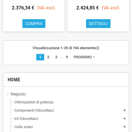
2.376,34 €
IVA escl.
2.424,85 €
IVA escl.
COMPRA
DETTAGLI
Visualizzazione 1-20 di 166 elemento(i)
…
1
2
3
9
navigate_next
PROSSIMO
HOME
Negozio
Ottimizzatori di potenza
Componenti fotovoltaici
add
kit fotovoltaici
add
Celle solari
add