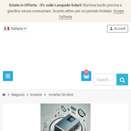
Estate in Offerta: -5% sulle Lampade Solari!
Illumina bordo piscina e
giardino senza consumare. Sconto attivo per un periodo limitato.
Scopri
l'offerta
Italiano
person
Accedi
0
view_headline
chevron_right
chevron_right
chevron_right
Negozio
Inverter
Inverter On-Grid