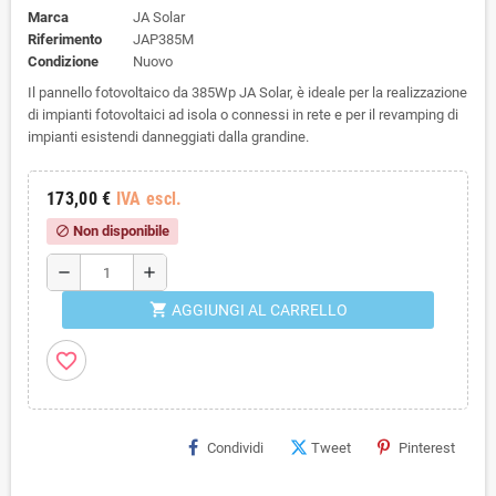
Marca
JA Solar
Riferimento
JAP385M
Condizione
Nuovo
Il pannello fotovoltaico da 385Wp JA Solar, è ideale per la realizzazione
di impianti fotovoltaici ad isola o connessi in rete e per il revamping di
impianti esistendi danneggiati dalla grandine.
173,00 €
IVA escl.
Non disponibile
block
remove
add
shopping_cart
AGGIUNGI AL CARRELLO
favorite_border
Condividi
Tweet
Pinterest