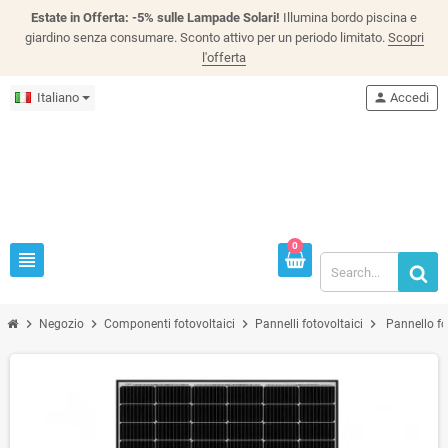
Estate in Offerta: -5% sulle Lampade Solari!
Illumina bordo piscina e
giardino senza consumare. Sconto attivo per un periodo limitato.
Scopri
l'offerta
Italiano
person
Accedi
0
view_headline
chevron_right
chevron_right
chevron_right
chevron_right
Negozio
Componenti fotovoltaici
Pannelli fotovoltaici
Pannello fo