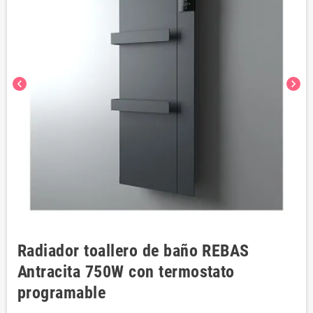
chevron_left
chevron_right
Radiador toallero de baño REBAS
Antracita 750W con termostato
programable