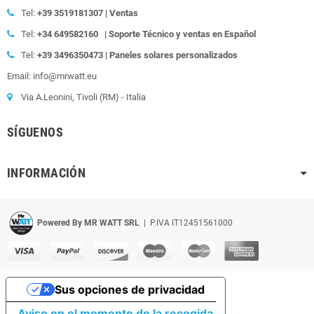
Tel:
+39
3519181307 | Ventas
Tel:
+34 649582160
| Soporte Técnico y ventas en Español
Tel:
+39
3496350473 | Paneles solares personalizados
Email: info@mrwatt.eu
Via A.Leonini, Tivoli (RM) - Italia
SÍGUENOS
INFORMACIÓN
Powered By MR WATT SRL
| P.IVA IT12451561000
Sus opciones de privacidad
Aviso en el momento de la recogida