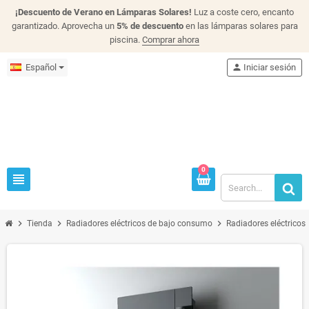
¡Descuento de Verano en Lámparas Solares!
Luz a coste cero, encanto
garantizado. Aprovecha un
5% de descuento
en las lámparas solares para
piscina.
Comprar ahora
Español
person
Iniciar sesión
0
view_headline
chevron_right
chevron_right
chevron_right
Tienda
Radiadores eléctricos de bajo consumo
Radiadores eléctricos