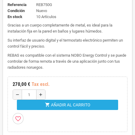
Referencia
REB750G
Condición
Nuevo
En stock
10 Artículos
Gracias a un cuerpo completamente de metal, es ideal para la
instalación fija en la pared en baños y lugares húmedos.
Su interfaz de usuario digital y el termostato electrónico permiten un
control fácil y preciso.
REBAS es compatible con el sistema NOBO Energy Control y se puede
controlar de forma remota a través de una aplicación junto con tus
radiadores noruegos.
270,00 €
Tax escl.
remove
add
shopping_cart
AÑADIR AL CARRITO
favorite_border