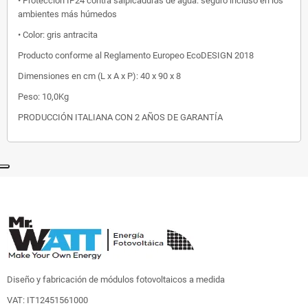
• Protección IP24 contra salpicaduras de agua: seguro incluso en los
ambientes más húmedos
• Color: gris antracita
Producto conforme al Reglamento Europeo EcoDESIGN 2018
Dimensiones en cm (L x A x P): 40 x 90 x 8
Peso: 10,0Kg
PRODUCCIÓN ITALIANA CON 2 AÑOS DE GARANTÍA
Diseño y fabricación de módulos fotovoltaicos a medida
VAT: IT12451561000