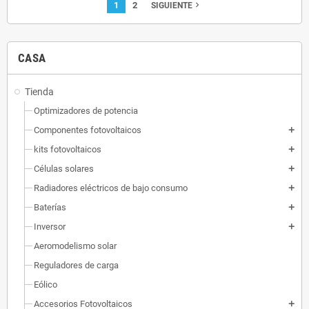
1
2
navigate_next
SIGUIENTE
CASA
Tienda
Optimizadores de potencia
Componentes fotovoltaicos
add
kits fotovoltaicos
add
Células solares
add
Radiadores eléctricos de bajo consumo
add
Baterías
add
Inversor
add
Aeromodelismo solar
Reguladores de carga
Eólico
Accesorios Fotovoltaicos
add