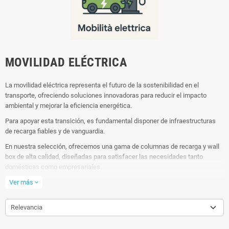
MOVILIDAD ELÉCTRICA
La movilidad eléctrica representa el futuro de la sostenibilidad en el
transporte, ofreciendo soluciones innovadoras para reducir el impacto
ambiental y mejorar la eficiencia energética.
Para apoyar esta transición, es fundamental disponer de infraestructuras
de recarga fiables y de vanguardia.
En nuestra selección, ofrecemos una gama de columnas de recarga y wall
box de alta calidad, diseñadas para satisfacer las necesidades tanto
domésticas como empresariales.
Al elegir nuestras soluciones para la movilidad eléctrica, contribuirás
Ver más
expand_more
activamente a un futuro más verde y sostenible, aprovechando productos
fiables y tecnológicamente avanzados.
Relevancia