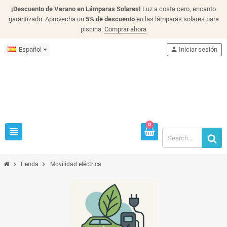
¡Descuento de Verano en Lámparas Solares!
Luz a coste cero, encanto
garantizado. Aprovecha un
5% de descuento
en las lámparas solares para
piscina.
Comprar ahora
Español
person
Iniciar sesión
0
view_headline
chevron_right
chevron_right
Tienda
Movilidad eléctrica