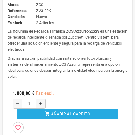
Marca
ZCS
Referencia
ZV3-22K
Condición
Nuevo
En stock
3 Artículos
La
Columna de Recarga Trifásica ZCS Azzurro 22kW
es una estación
de recarga inteligente diseñada por Zucchetti Centro Sistemi para
ofrecer una solución eficiente y segura para la recarga de vehículos
eléctricos.
Gracias a su compatibilidad con instalaciones fotovoltaicas y
sistemas de almacenamiento ZCS Azzurro, representa una opción
ideal para quienes desean integrar la movilidad eléctrica con la energía
solar.
1.000,00 €
Tax escl.
remove
add
shopping_cart
AÑADIR AL CARRITO
favorite_border