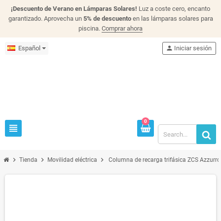
¡Descuento de Verano en Lámparas Solares!
Luz a coste cero, encanto
garantizado. Aprovecha un
5% de descuento
en las lámparas solares para
piscina.
Comprar ahora
Español
person
Iniciar sesión
0
view_headline
chevron_right
chevron_right
chevron_right
Tienda
Movilidad eléctrica
Columna de recarga trifásica ZCS Azzurro