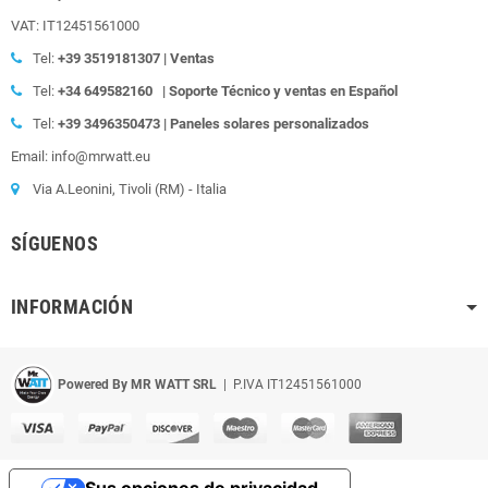
VAT: IT12451561000
Tel:
+39
3519181307 | Ventas
Tel:
+34 649582160
| Soporte Técnico y ventas en Español
Tel:
+39
3496350473 | Paneles solares personalizados
Email: info@mrwatt.eu
Via A.Leonini, Tivoli (RM) - Italia
SÍGUENOS
INFORMACIÓN
Powered By MR WATT SRL
| P.IVA IT12451561000
Sus opciones de privacidad