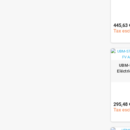
445,63 
Tax esc
UBM-5
Eléctr
295,48 
Tax esc