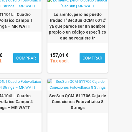
1101L | Cuadro
Lo siento, pero no puedo
voltaico Campo 1
traducir "SecSun QCM1601L"
inga – MR WATT
ya que parece ser un nombre
propio o un código específico
que no requiere tr
€
157,01 €
COMPRAR
COMPRAR
l.
Tax escl.
4104L | Cuadro
SecSun QCM-511706 Caja de
voltaico Campo 4
Conexiones Fotovoltaica 8
ings – MR WATT
Strings