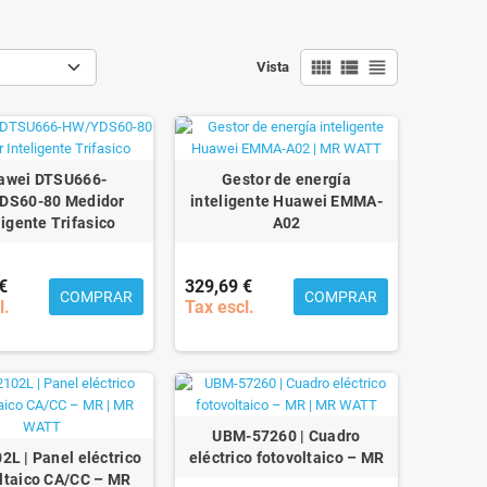
view_comfy
view_list
view_headline
Vista
awei DTSU666-
Gestor de energía
DS60-80 Medidor
inteligente Huawei EMMA-
ligente Trifasico
A02
€
329,69 €
COMPRAR
COMPRAR
l.
Tax escl.
UBM-57260 | Cuadro
L | Panel eléctrico
eléctrico fotovoltaico – MR
ltaico CA/CC – MR