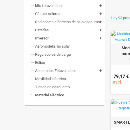
kits fotovoltaicos
add
Células solares
add
Hay 93 prod
Radiadores eléctricos de bajo consumo
add
Baterías
add
Inversor
add
Aeromodelismo solar
Medi
mon
Reguladores de carga
Eólico
Accesorios Fotovoltaicos
add
79,17 €
Movilidad eléctrica
escl.
Tienda de descuento
Material eléctrico
SMARTL