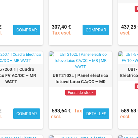
€
307,40 €
437,25 
COMPRAR
COMPRAR
l.
Tax escl.
escl.
7260.1 | Cuadro
UBT-
ico FV AC/DC – MR
UBT2102L | Panel eléctrico
Eléctric
WATT
fotovoltaico CA/CC – MR
Fuera de stock
€
593,64 €
Tax
589,63 
COMPRAR
DETALLES
l.
escl.
escl.