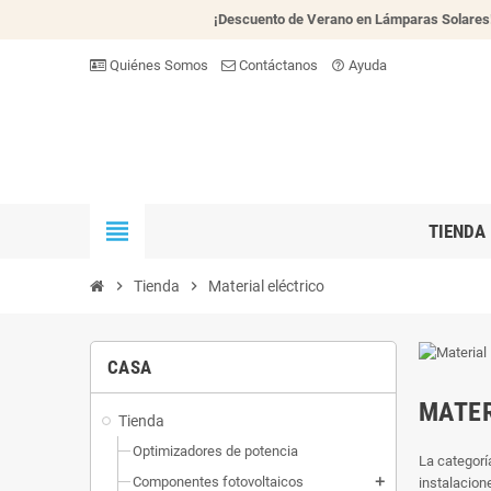
¡Descuento de Verano en Lámparas Solares
Quiénes Somos
Contáctanos
Ayuda
help_outline
view_headline
TIENDA
chevron_right
Tienda
chevron_right
Material eléctrico
CASA
MATER
Tienda
Optimizadores de potencia
La categorí
Componentes fotovoltaicos
instalacion
add