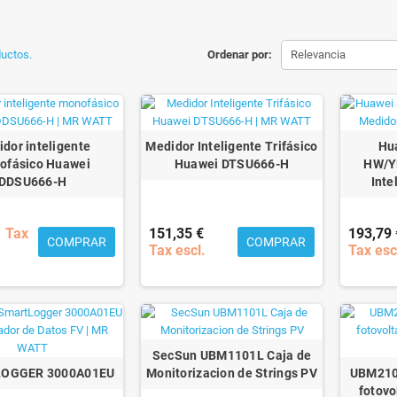
uctos.
Ordenar por:
Relevancia
dor inteligente
Medidor Inteligente Trifásico
Hu
ofásico Huawei
Huawei DTSU666-H
HW/Y
DDSU666-H
Inte
Tax
151,35 €
193,79 
COMPRAR
COMPRAR
Tax escl.
Tax esc
SecSun UBM1101L Caja de
OGGER 3000A01EU
Monitorizacion de Strings PV
UBM2102
fotovo