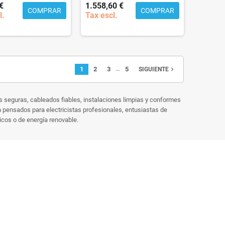
€
1.558,60 €
COMPRAR
COMPRAR
l.
Tax escl.
…
1
2
3
5
navigate_next
SIGUIENTE
s seguras, cableados fiables, instalaciones limpias y conformes
n pensados para electricistas profesionales, entusiastas de
icos o de energía renovable.