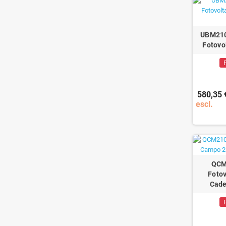
UBM2102
Fotovo
580,35 
escl.
QCM
Foto
Cad