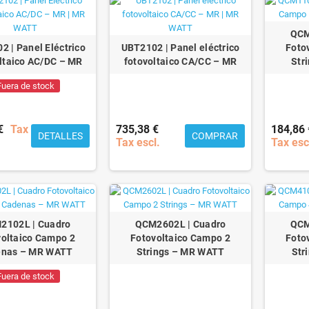
QCM
 | Panel Eléctrico
UBT2102 | Panel eléctrico
Foto
ltaico AC/DC – MR
fotovoltaico CA/CC – MR
Str
Fuera de stock
€
Tax
735,38 €
184,86 
DETALLES
COMPRAR
Tax escl.
Tax esc
2102L | Cuadro
QCM2602L | Cuadro
QCM
voltaico Campo 2
Fotovoltaico Campo 2
Foto
enas – MR WATT
Strings – MR WATT
Str
Fuera de stock