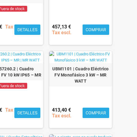
Fuera de stock
€
Tax
457,13 €
DETALLES
COMPRAR
Tax escl.
57260.2 | Cuadro
UBM1101 | Cuadro Eléctrico
o FV 10 kW IP65 – MR
FV Monofásico 3 kW – MR
WATT
Fuera de stock
€
Tax
413,40 €
DETALLES
COMPRAR
Tax escl.