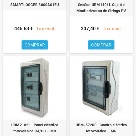
SMARTLOGGER 3000A01EU
SecSun UBM1101L Caja de
Monitorizacion de Strings PV
445,63 €
Tax escl.
307,40 €
Tax escl.
COMPRAR
COMPRAR
UBM2102L | Panel eléctrico
UBM-57260 | Cuadro eléctrico
fotovoltaico CA/CC – MR
fotovoltaico – MR