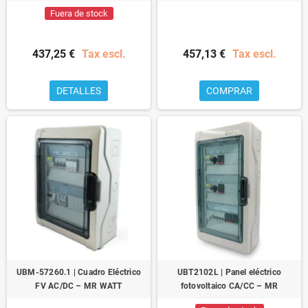
Fuera de stock
437,25 €
Tax escl.
457,13 €
Tax escl.
DETALLES
COMPRAR
UBM-57260.1 | Cuadro Eléctrico
UBT2102L | Panel eléctrico
FV AC/DC – MR WATT
fotovoltaico CA/CC – MR