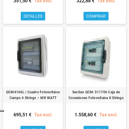
351,50 €
Tax escl.
322,88 €
Tax escl.
DETALLES
COMPRAR
QCM4104L | Cuadro Fotovoltaico
SecSun QCM-511706 Caja de
Campo 4 Strings – MR WATT
Conexiones Fotovoltaica 8 Strings
695,51 €
Tax escl.
1.558,60 €
Tax escl.