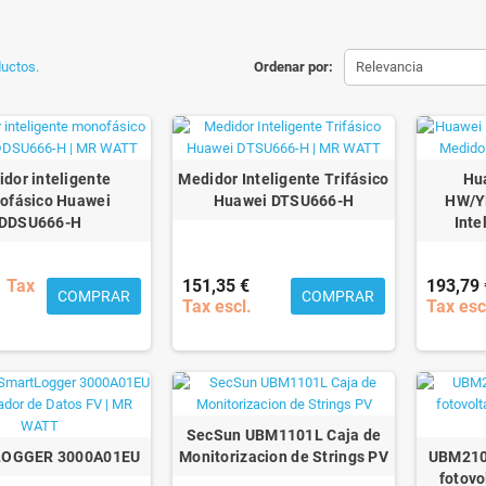
uctos.
Ordenar por:
Relevancia
dor inteligente
Medidor Inteligente Trifásico
Hu
ofásico Huawei
Huawei DTSU666-H
HW/Y
DDSU666-H
Inte
Tax
151,35 €
193,79 
COMPRAR
COMPRAR
Tax escl.
Tax esc
SecSun UBM1101L Caja de
OGGER 3000A01EU
Monitorizacion de Strings PV
UBM2102
fotovo