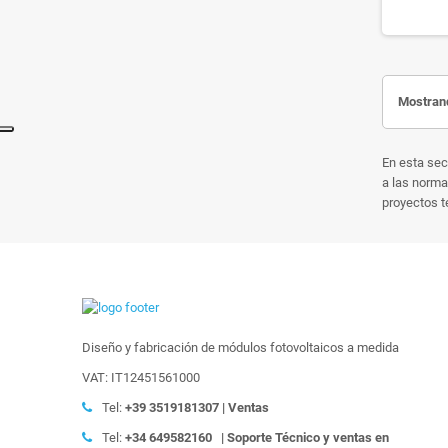
Mostrand
En esta sec
a las norma
proyectos t
Diseño y fabricación de módulos fotovoltaicos a medida
VAT: IT12451561000
Tel:
+39
3519181307 | Ventas
Tel:
+34 649582160
| Soporte Técnico y ventas en