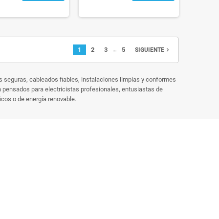
…
1
2
3
5
navigate_next
SIGUIENTE
s seguras, cableados fiables, instalaciones limpias y conformes
n pensados para electricistas profesionales, entusiastas de
icos o de energía renovable.