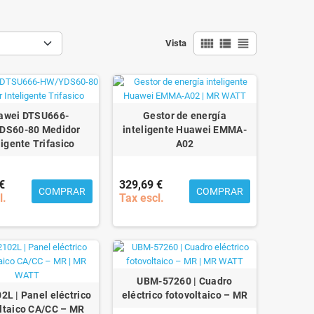
view_comfy
view_list
view_headline
Vista
awei DTSU666-
Gestor de energía
DS60-80 Medidor
inteligente Huawei EMMA-
ligente Trifasico
A02
€
329,69 €
COMPRAR
COMPRAR
l.
Tax escl.
UBM-57260 | Cuadro
L | Panel eléctrico
eléctrico fotovoltaico – MR
ltaico CA/CC – MR