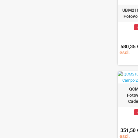
UBM2102
Fotovo
580,35 
escl.
QCM
Foto
Cad
351,50 
escl.