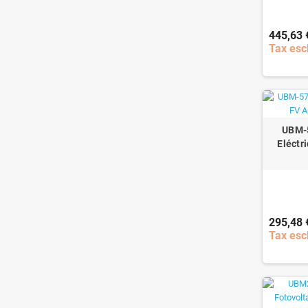
445,63 
Tax esc
UBM-5
Eléctr
295,48 
Tax esc