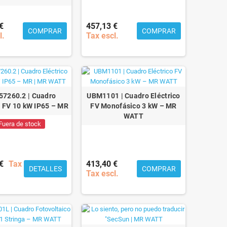
€
457,13 €
COMPRAR
COMPRAR
l.
Tax escl.
57260.2 | Cuadro
UBM1101 | Cuadro Eléctrico
o FV 10 kW IP65 – MR
FV Monofásico 3 kW – MR
WATT
Fuera de stock
€
Tax
413,40 €
DETALLES
COMPRAR
Tax escl.