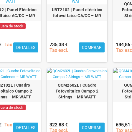
QCM
 | Panel Eléctrico
UBT2102 | Panel eléctrico
Foto
ltaico AC/DC – MR
fotovoltaico CA/CC – MR
Str
Fuera de stock
€
Tax
735,38 €
184,86 
DETALLES
COMPRAR
Tax escl.
Tax esc
2102L | Cuadro
QCM2602L | Cuadro
QCM
voltaico Campo 2
Fotovoltaico Campo 2
Foto
enas – MR WATT
Strings – MR WATT
Str
Fuera de stock
€
Tax
322,88 €
695,51 
DETALLES
COMPRAR
Tax escl.
Tax esc