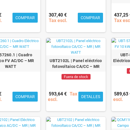
€
307,40 €
437,25 
COMPRAR
COMPRAR
l.
Tax escl.
Tax esc
7260.1 | Cuadro
UBT-
ico FV AC/DC – MR
UBT2102L | Panel eléctrico
Eléctric
WATT
fotovoltaico CA/CC – MR
Fuera de stock
€
593,64 €
Tax
589,63 
COMPRAR
DETALLES
l.
escl.
escl.