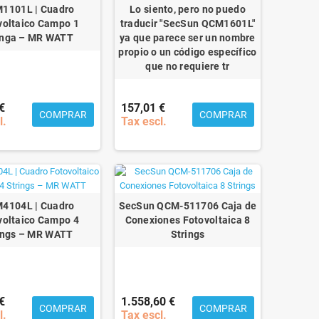
1101L | Cuadro
Lo siento, pero no puedo
voltaico Campo 1
traducir "SecSun QCM1601L"
inga – MR WATT
ya que parece ser un nombre
propio o un código específico
que no requiere tr
€
157,01 €
COMPRAR
COMPRAR
l.
Tax escl.
4104L | Cuadro
SecSun QCM-511706 Caja de
voltaico Campo 4
Conexiones Fotovoltaica 8
ings – MR WATT
Strings
€
1.558,60 €
COMPRAR
COMPRAR
l.
Tax escl.