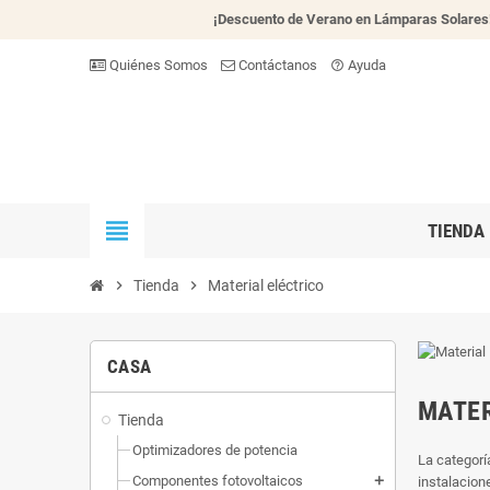
¡Descuento de Verano en Lámparas Solares
Quiénes Somos
Contáctanos
Ayuda
help_outline
view_headline
TIENDA
chevron_right
Tienda
chevron_right
Material eléctrico
CASA
MATER
Tienda
Optimizadores de potencia
La categorí
Componentes fotovoltaicos
instalacion
add