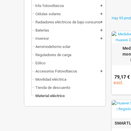
kits fotovoltaicos
add
Células solares
add
Hay 93 prod
Radiadores eléctricos de bajo consumo
add
Baterías
add
Inversor
add
Aeromodelismo solar
Medi
mon
Reguladores de carga
Eólico
Accesorios Fotovoltaicos
add
79,17 €
Movilidad eléctrica
escl.
Tienda de descuento
Material eléctrico
SMARTL