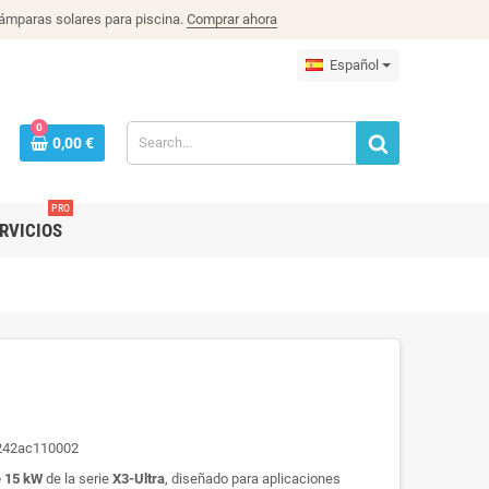
lámparas solares para piscina.
Comprar ahora
Español
0
0,00 €
PRO
RVICIOS
242ac110002
e 15 kW
de la serie
X3-Ultra
, diseñado para aplicaciones