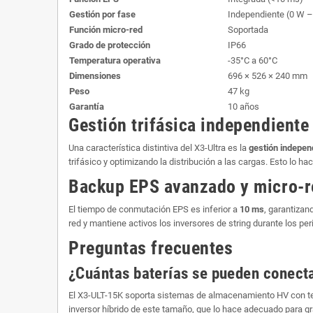
Gestión por fase
Independiente (0 W –
Función micro-red
Soportada
Grado de protección
IP66
Temperatura operativa
-35°C a 60°C
Dimensiones
696 × 526 × 240 mm
Peso
47 kg
Garantía
10 años
Gestión trifásica independiente
Una característica distintiva del X3-Ultra es la
gestión indepen
trifásico y optimizando la distribución a las cargas. Esto lo 
Backup EPS avanzado y micro-r
El tiempo de conmutación EPS es inferior a
10 ms
, garantizan
red y mantiene activos los inversores de string durante los per
Preguntas frecuentes
¿Cuántas baterías se pueden conect
El X3-ULT-15K soporta sistemas de almacenamiento HV con ten
inversor híbrido de este tamaño, que lo hace adecuado para 