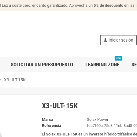
!
Luz a coste cero, encanto garantizado. Aprovecha un
5% de descuento
en las 
person
Iniciar sesión
NEW
SOLICITAR UN PRESUPUESTO
LEARNING ZONE
SE
n_right
X3-ULT-15K
X3-ULT-15K
Marca
Solax Power
Referencia
fca7f60a-75e3-11eb-8ad8-0
El
Solax X3-ULT-15K
es un
inversor híbrido trifásico d