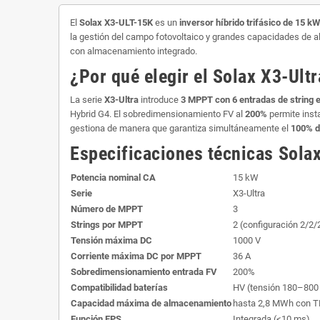
El
Solax X3-ULT-15K
es un
inversor híbrido trifásico de 15 kW
la gestión del campo fotovoltaico y grandes capacidades de a
con almacenamiento integrado.
¿Por qué elegir el Solax X3-Ult
La serie
X3-Ultra
introduce
3 MPPT con 6 entradas de string e
Hybrid G4. El sobredimensionamiento FV al
200%
permite inst
gestiona de manera que garantiza simultáneamente el
100% d
Especificaciones técnicas Sola
Potencia nominal CA
15 kW
Serie
X3-Ultra
Número de MPPT
3
Strings por MPPT
2 (configuración 2/2/
Tensión máxima DC
1000 V
Corriente máxima DC por MPPT
36 A
Sobredimensionamiento entrada FV
200%
Compatibilidad baterías
HV (tensión 180–800
Capacidad máxima de almacenamiento
hasta 2,8 MWh con 
Función EPS
Integrada (<10 ms)