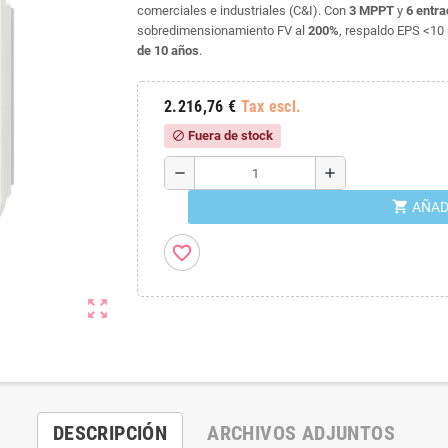
comerciales e industriales (C&I). Con
3 MPPT
y
6 entra
sobredimensionamiento FV al
200%
, respaldo EPS <10
de 10 años
.
2.216,76 €
Tax escl.
Fuera de stock
block
remove
add
shopping_cart
AÑAD
favorite_border
zoom_out_map
DESCRIPCIÓN
ARCHIVOS ADJUNTOS