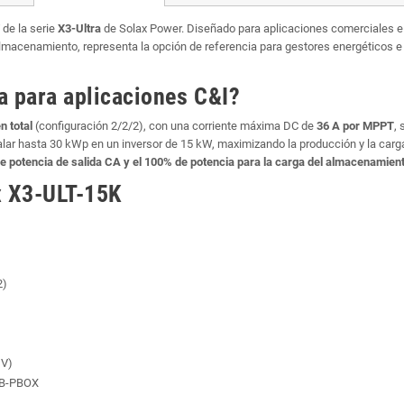
de la serie
X3-Ultra
de Solax Power. Diseñado para aplicaciones comerciales e in
lmacenamiento, representa la opción de referencia para gestores energéticos e
ra para aplicaciones C&I?
n total
(configuración 2/2/2), con una corriente máxima DC de
36 A por MPPT
, 
alar hasta 30 kWp en un inversor de 15 kW, maximizando la producción y la carg
e potencia de salida CA y el 100% de potencia para la carga del almacenamien
x X3-ULT-15K
2)
 V)
TB-PBOX