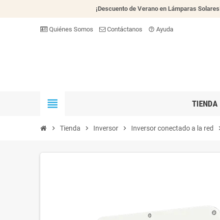
¡Descuento de Verano en Lámparas Solares
Quiénes Somos
Contáctanos
Ayuda
help_outline
view_headline
TIENDA
chevron_right
Tienda
chevron_right
Inversor
chevron_right
Inversor conectado a la red
chevro