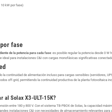
 10 kW por fase)
 por fase
diente de la potencia para cada fase
: es posible regular la potencia desde 0 W
hace ideal para instalaciones C&I con cargas monofásicas significativas conectada
ed
do la continuidad de alimentación incluso para cargas sensibles (servidores, UP
iodos off-grid, permitiendo la continuidad productiva de la planta fotovoltaica i
ar al Solax X3-ULT-15K?
sión entre 180 y 800 V. Con el sistema TB-PBOX de Solax, la capacidad máxima
grandes instalaciones C&I con necesidades de almacenamiento relevantes para a