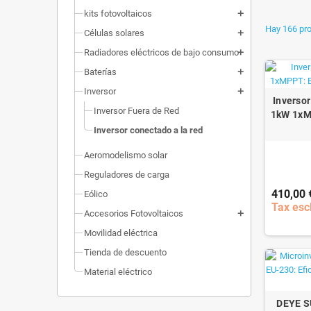
kits fotovoltaicos
add
Hay 166 pr
Células solares
add
Radiadores eléctricos de bajo consumo
add
Baterías
add
Inversor
add
Inversor
Inversor Fuera de Red
1kW 1xM
Inversor conectado a la red
Aeromodelismo solar
Reguladores de carga
410,00 
Eólico
Tax esc
Accesorios Fotovoltaicos
add
Movilidad eléctrica
Tienda de descuento
Material eléctrico
DEYE S