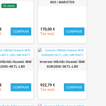
800 | MARSTEK
En stock
€
170,00 €
COMPRAR
COMPRAR
l.
Tax escl.
 Híbrido Huawei 4kW
Inversor Híbrido Huawei 5kW
2000-4KTL-LB0
SUN2000-5KTL-LB0
€
922,79 €
COMPRAR
COMPRAR
l.
Tax escl.