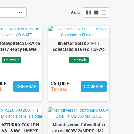
view_comfy
view_list
view_headline
Vista
 fotovoltaico 6 kW on
Inversor Solax X1-1.1
ttery Ready Huawei
conectado a la red 1,5kWp
En stock
En stock
0 €
360,00 €
COMPRAR
COMPRAR
l.
Tax escl.
or AZZURRO ZCS 1PH
Microinversor fotovoltaico
-V3 - 3 kW - 1MPPT
de red 800W 2xMPPT | M2-