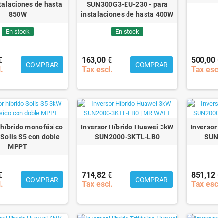
talaciones de hasta
SUN300G3-EU-230 - para
850W
instalaciones de hasta 400W
En stock
En stock
€
163,00 €
500,00 
COMPRAR
COMPRAR
l.
Tax escl.
Tax esc
 híbrido monofásico
Inversor Híbrido Huawei 3kW
Inversor
Solis S5 con doble
SUN2000-3KTL-LB0
SUN
MPPT
€
714,82 €
851,12 
COMPRAR
COMPRAR
l.
Tax escl.
Tax esc