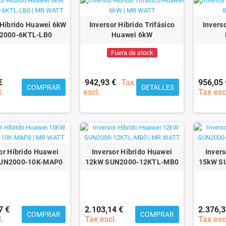
 Híbrido Huawei 6kW
Inversor Híbrido Trifásico
Inverso
2000-6KTL-LB0
Huawei 6kW
Fuera de stock
€
942,93 €
Tax
956,05 
COMPRAR
DETALLES
l.
escl.
Tax esc
or Híbrido Huawei
Inversor Híbrido Huawei
Inver
UN2000-10K-MAP0
12kW SUN2000-12KTL-MB0
15kW S
7 €
2.103,14 €
2.376,3
COMPRAR
COMPRAR
l.
Tax escl.
Tax esc