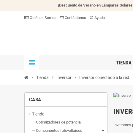
¡Descuento de Verano en Lámparas Solares
Quiénes Somos
Contáctanos
Ayuda
help_outline
view_headline
TIENDA
chevron_right
Tienda
chevron_right
Inversor
chevron_right
Inversor conectado a la red
CASA
INVER
Tienda
Optimizadores de potencia
Inversores 
Componentes fotovoltaicos
add