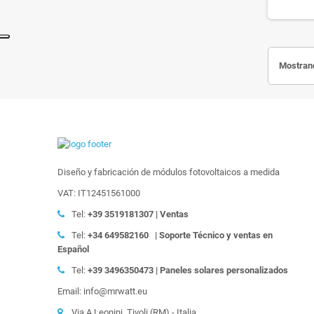
Mostrand
Diseño y fabricación de módulos fotovoltaicos a medida
VAT: IT12451561000
Tel:
+39
3519181307 | Ventas
Tel:
+34 649582160
| Soporte Técnico y ventas en
Español
Tel:
+39
3496350473 | Paneles solares personalizados
Email: info@mrwatt.eu
Via A.Leonini, Tivoli (RM) - Italia