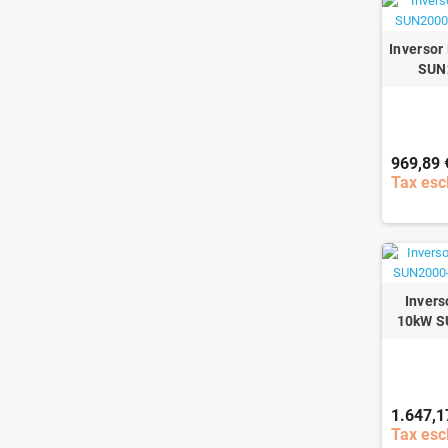
Inversor
SUN
969,89 
Tax esc
Invers
10kW S
1.647,1
Tax esc