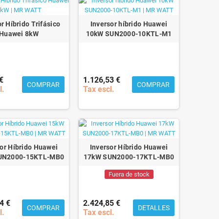
r Híbrido Trifásico
Inversor híbrido Huawei
Huawei 8kW
10kW SUN2000-10KTL-M1
€
1.126,53 €
COMPRAR
COMPRAR
l.
Tax escl.
sor Híbrido Huawei
Inversor Híbrido Huawei
UN2000-15KTL-MB0
17kW SUN2000-17KTL-MB0
Fuera de stock
4 €
2.424,85 €
COMPRAR
DETALLES
l.
Tax escl.