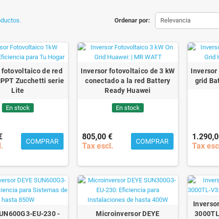
oductos.
Ordenar por:
Relevancia
 fotovoltaico de red
Inversor fotovoltaico de 3 kW
Inversor
PPT Zucchetti serie
conectado a la red Battery
grid Ba
Lite
Ready Huawei
En stock
En stock
€
805,00 €
1.290,0
COMPRAR
COMPRAR
l.
Tax escl.
Tax esc
Invers
UN600G3-EU-230 -
Microinversor DEYE
3000TL