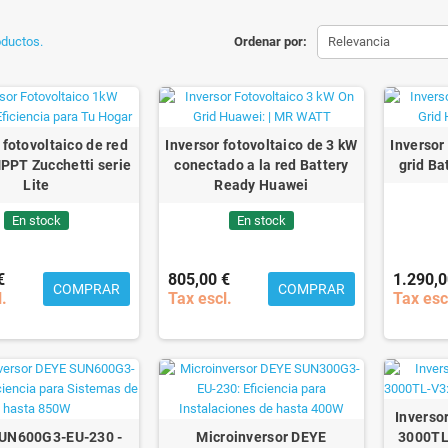
oductos.
Ordenar por:
Relevancia
 fotovoltaico de red
Inversor fotovoltaico de 3 kW
Inversor
PPT Zucchetti serie
conectado a la red Battery
grid Ba
Lite
Ready Huawei
En stock
En stock
€
805,00 €
1.290,0
COMPRAR
COMPRAR
l.
Tax escl.
Tax esc
Invers
UN600G3-EU-230 -
Microinversor DEYE
3000TL