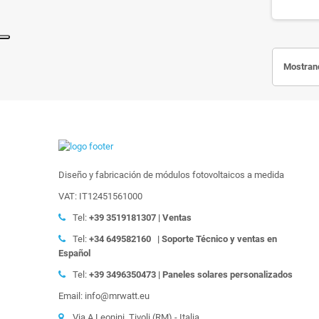
Mostrand
Diseño y fabricación de módulos fotovoltaicos a medida
VAT: IT12451561000
Tel:
+39
3519181307 | Ventas
Tel:
+34 649582160
| Soporte Técnico y ventas en
Español
Tel:
+39
3496350473 | Paneles solares personalizados
Email: info@mrwatt.eu
Via A.Leonini, Tivoli (RM) - Italia