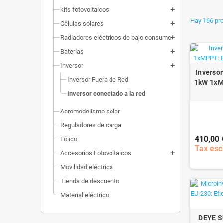
kits fotovoltaicos
add
Hay 166 pr
Células solares
add
Radiadores eléctricos de bajo consumo
add
Baterías
add
Inversor
add
Inversor
Inversor Fuera de Red
1kW 1xM
Inversor conectado a la red
Aeromodelismo solar
Reguladores de carga
410,00 
Eólico
Tax esc
Accesorios Fotovoltaicos
add
Movilidad eléctrica
Tienda de descuento
Material eléctrico
DEYE S