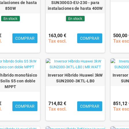
talaciones de hasta
SUN300G3-EU-230 - para
850W
instalaciones de hasta 400W
En stock
En stock
€
163,00 €
500,00 
COMPRAR
COMPRAR
l.
Tax escl.
Tax esc
 híbrido monofásico
Inversor Híbrido Huawei 3kW
Inversor
Solis S5 con doble
SUN2000-3KTL-LB0
SUN
MPPT
€
714,82 €
851,12 
COMPRAR
COMPRAR
l.
Tax escl.
Tax esc