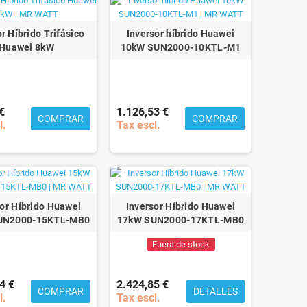
r Híbrido Trifásico
Inversor híbrido Huawei
Huawei 8kW
10kW SUN2000-10KTL-M1
€
1.126,53 €
COMPRAR
COMPRAR
l.
Tax escl.
sor Híbrido Huawei
Inversor Híbrido Huawei
UN2000-15KTL-MB0
17kW SUN2000-17KTL-MB0
Fuera de stock
4 €
2.424,85 €
COMPRAR
DETALLES
l.
Tax escl.