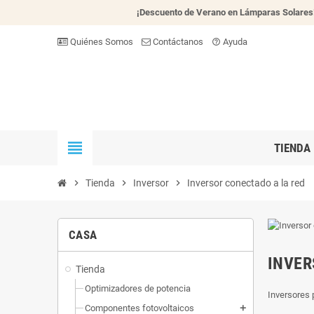
¡Descuento de Verano en Lámparas Solares
Quiénes Somos
Contáctanos
Ayuda
help_outline
view_headline
TIENDA
chevron_right
Tienda
chevron_right
Inversor
chevron_right
Inversor conectado a la red
CASA
INVER
Tienda
Optimizadores de potencia
Inversores 
Componentes fotovoltaicos
add