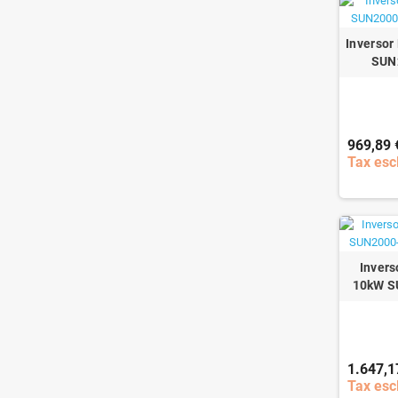
Inversor
SUN
969,89 
Tax esc
Invers
10kW S
1.647,1
Tax esc