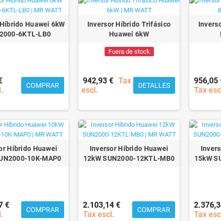
 Híbrido Huawei 6kW
Inversor Híbrido Trifásico
Inverso
2000-6KTL-LB0
Huawei 6kW
Fuera de stock
€
942,93 €
Tax
956,05 
COMPRAR
DETALLES
l.
escl.
Tax esc
or Híbrido Huawei
Inversor Híbrido Huawei
Inver
UN2000-10K-MAP0
12kW SUN2000-12KTL-MB0
15kW S
7 €
2.103,14 €
2.376,3
COMPRAR
COMPRAR
l.
Tax escl.
Tax esc