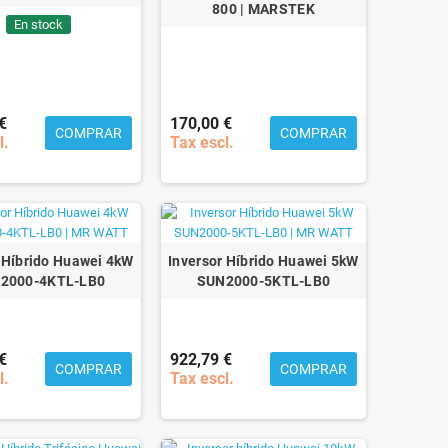
800 | MARSTEK
En stock
€
170,00 €
COMPRAR
COMPRAR
l.
Tax escl.
 Híbrido Huawei 4kW
Inversor Híbrido Huawei 5kW
2000-4KTL-LB0
SUN2000-5KTL-LB0
€
922,79 €
COMPRAR
COMPRAR
l.
Tax escl.