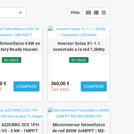
view_comfy
view_list
view_headline
Vista
 fotovoltaico 6 kW on
Inversor Solax X1-1.1
ttery Ready Huawei
conectado a la red 1,5kWp
En stock
En stock
0 €
360,00 €
COMPRAR
COMPRAR
l.
Tax escl.
or AZZURRO ZCS 1PH
Microinversor fotovoltaico
-V3 - 3 kW - 1MPPT
de red 800W 2xMPPT | M2-