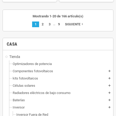
Mostrando 1-20 de 166 artículo(s)
…
1
2
3
9
navigate_next
SIGUIENTE
CASA
Tienda
Optimizadores de potencia
Componentes fotovoltaicos
add
kits fotovoltaicos
add
Células solares
add
Radiadores eléctricos de bajo consumo
add
Baterías
add
Inversor
add
Inversor Fuera de Red