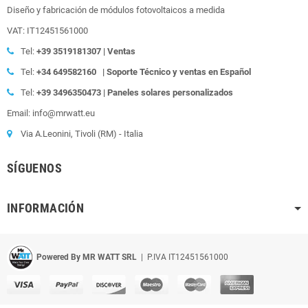
Diseño y fabricación de módulos fotovoltaicos a medida
VAT: IT12451561000
Tel:
+39
3519181307 | Ventas
Tel:
+34 649582160
| Soporte Técnico y ventas en Español
Tel:
+39
3496350473 | Paneles solares personalizados
Email: info@mrwatt.eu
Via A.Leonini, Tivoli (RM) - Italia
SÍGUENOS
INFORMACIÓN
Powered By MR WATT SRL
| P.IVA IT12451561000