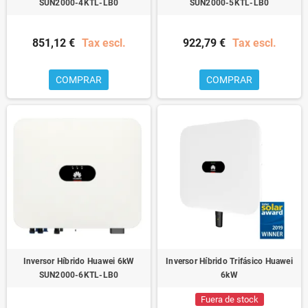
SUN2000-4KTL-LB0
SUN2000-5KTL-LB0
851,12 €
Tax escl.
922,79 €
Tax escl.
COMPRAR
COMPRAR
Inversor Híbrido Huawei 6kW
Inversor Híbrido Trifásico Huawei
SUN2000-6KTL-LB0
6kW
Fuera de stock