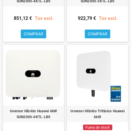
SUN2000-4KTL-LB0
SUN2000-5KTL-LB0
851,12 €
Tax escl.
922,79 €
Tax escl.
COMPRAR
COMPRAR
Inversor Híbrido Huawei 6kW
Inversor Híbrido Trifásico Huawei
SUN2000-6KTL-LB0
6kW
Fuera de stock