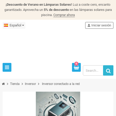
¡Descuento de Verano en Lámparas Solares!
Luz a coste cero, encanto
garantizado. Aprovecha un
5% de descuento
en las lámparas solares para
piscina.
Comprar ahora
Español
person
Iniciar sesión
0
view_headline
chevron_right
chevron_right
chevron_right
Tienda
Inversor
Inversor conectado a la red