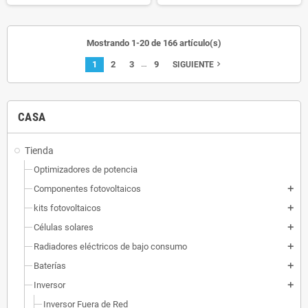
Mostrando 1-20 de 166 artículo(s)
…
1
2
3
9
navigate_next
SIGUIENTE
CASA
Tienda
Optimizadores de potencia
Componentes fotovoltaicos
add
kits fotovoltaicos
add
Células solares
add
Radiadores eléctricos de bajo consumo
add
Baterías
add
Inversor
add
Inversor Fuera de Red