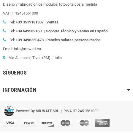
Diseño y fabricación de módulos fotovoltaicos a medida
VAT: IT12451561000
Tel:
+39
3519181307 | Ventas
Tel:
+34 649582160
| Soporte Técnico y ventas en Español
Tel:
+39
3496350473 | Paneles solares personalizados
Email: info@mrwatt.eu
Via A.Leonini, Tivoli (RM) - Italia
SÍGUENOS
INFORMACIÓN
Powered By MR WATT SRL
| P.IVA IT12451561000