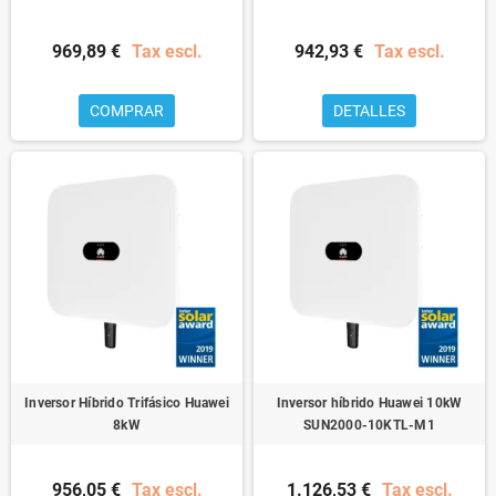
969,89 €
Tax escl.
942,93 €
Tax escl.
COMPRAR
DETALLES
Inversor Híbrido Trifásico Huawei
Inversor híbrido Huawei 10kW
8kW
SUN2000-10KTL-M1
956,05 €
Tax escl.
1.126,53 €
Tax escl.