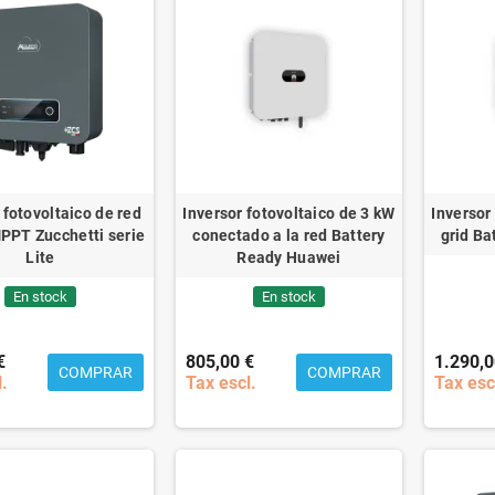
 fotovoltaico de red
Inversor fotovoltaico de 3 kW
Inversor
PPT Zucchetti serie
conectado a la red Battery
grid Ba
Lite
Ready Huawei
En stock
En stock
€
805,00 €
1.290,0
COMPRAR
COMPRAR
l.
Tax escl.
Tax esc