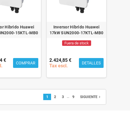
sor Híbrido Huawei
Inversor Híbrido Huawei
UN2000-15KTL-MB0
17kW SUN2000-17KTL-MB0
Fuera de stock
4 €
2.424,85 €
COMPRAR
DETALLES
l.
Tax escl.
…
1
2
3
9
navigate_next
SIGUIENTE