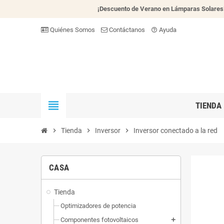
¡Descuento de Verano en Lámparas Solares
Quiénes Somos
Contáctanos
Ayuda
help_outline
view_headline
TIENDA
chevron_right
Tienda
chevron_right
Inversor
chevron_right
Inversor conectado a la red
CASA
Tienda
Optimizadores de potencia
Componentes fotovoltaicos
add