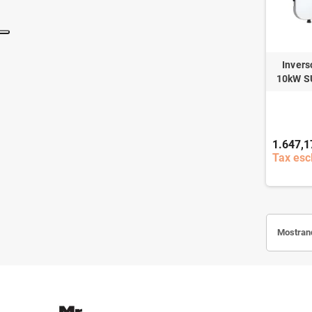
Invers
10kW S
1.647,1
Tax esc
Mostrand