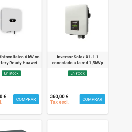
 fotovoltaico 6 kW on
Inversor Solax X1-1.1
ttery Ready Huawei
conectado a la red 1,5kWp
En stock
En stock
0 €
360,00 €
COMPRAR
COMPRAR
l.
Tax escl.