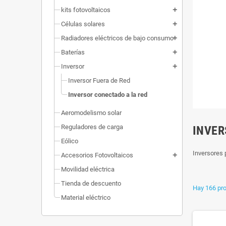
kits fotovoltaicos
add
Células solares
add
Radiadores eléctricos de bajo consumo
add
Baterías
add
Inversor
add
Inversor Fuera de Red
Inversor conectado a la red
Aeromodelismo solar
Reguladores de carga
INVER
Eólico
Inversores 
Accesorios Fotovoltaicos
add
Movilidad eléctrica
Tienda de descuento
Hay 166 pr
Material eléctrico