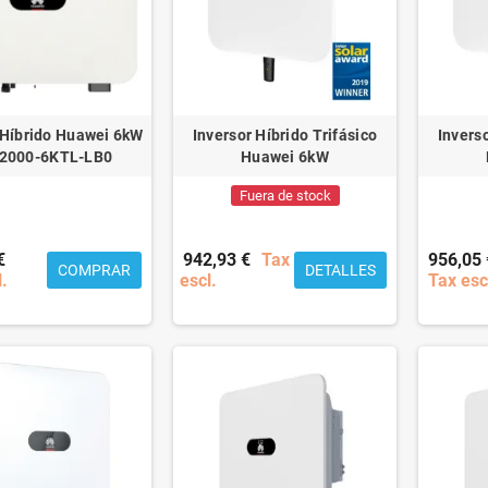
 Híbrido Huawei 6kW
Inversor Híbrido Trifásico
Inverso
2000-6KTL-LB0
Huawei 6kW
Fuera de stock
€
942,93 €
Tax
956,05 
COMPRAR
DETALLES
l.
escl.
Tax esc