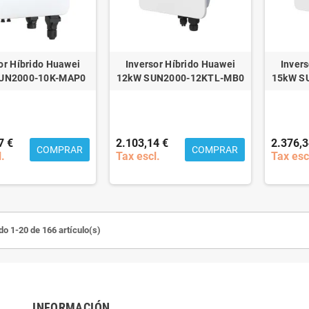
or Híbrido Huawei
Inversor Híbrido Huawei
Inver
UN2000-10K-MAP0
12kW SUN2000-12KTL-MB0
15kW S
7 €
2.103,14 €
2.376,3
COMPRAR
COMPRAR
l.
Tax escl.
Tax esc
o 1-20 de 166 artículo(s)
INFORMACIÓN