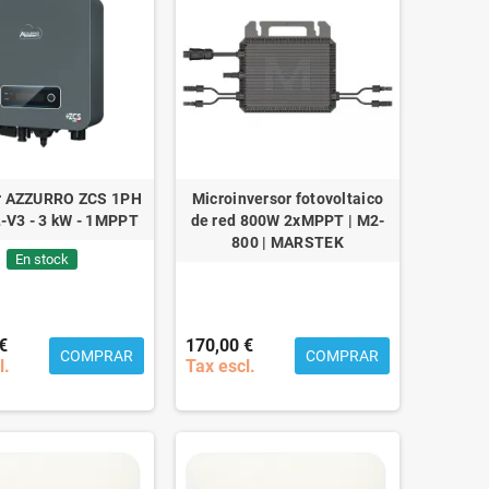
or AZZURRO ZCS 1PH
Microinversor fotovoltaico
-V3 - 3 kW - 1MPPT
de red 800W 2xMPPT | M2-
800 | MARSTEK
En stock
€
170,00 €
COMPRAR
COMPRAR
l.
Tax escl.