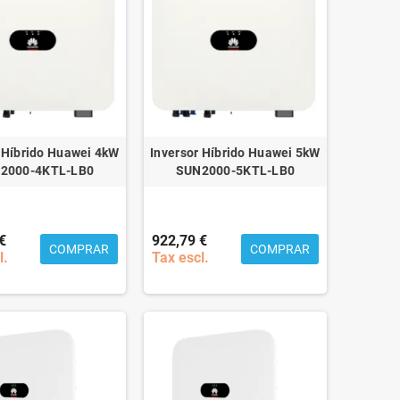
 Híbrido Huawei 4kW
Inversor Híbrido Huawei 5kW
2000-4KTL-LB0
SUN2000-5KTL-LB0
€
922,79 €
COMPRAR
COMPRAR
l.
Tax escl.