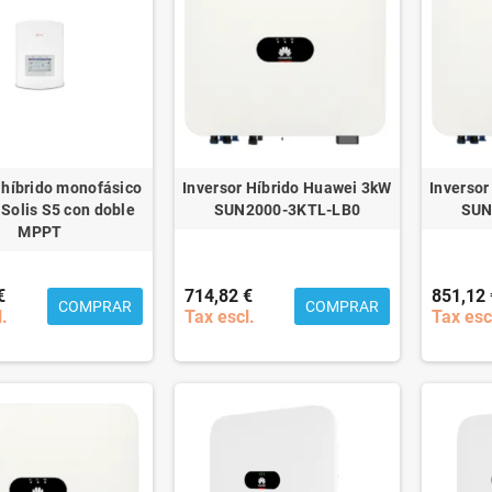
 híbrido monofásico
Inversor Híbrido Huawei 3kW
Inversor
Solis S5 con doble
SUN2000-3KTL-LB0
SUN
MPPT
€
714,82 €
851,12 
COMPRAR
COMPRAR
l.
Tax escl.
Tax esc