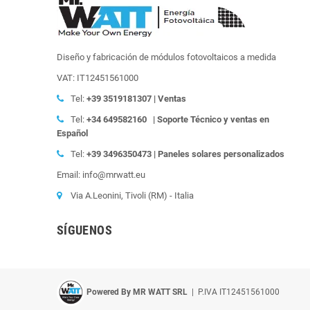
Diseño y fabricación de módulos fotovoltaicos a medida
VAT: IT12451561000
Tel:
+39
3519181307 | Ventas
Tel:
+34 649582160
| Soporte Técnico y ventas en
Español
Tel:
+39
3496350473 | Paneles solares personalizados
Email: info@mrwatt.eu
Via A.Leonini, Tivoli (RM) - Italia
SÍGUENOS
Powered By MR WATT SRL
| P.IVA IT12451561000