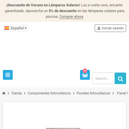
¡Descuento de Verano en Lámparas Solares!
Luz a coste cero, encanto
garantizado. Aprovecha un
5% de descuento
en las lámparas solares para
piscina.
Comprar ahora
Español
person
Iniciar sesión
0
view_headline
chevron_right
chevron_right
chevron_right
chevron_right
Tienda
Componentes fotovoltaicos
Paneles fotovoltaicos
Panel f