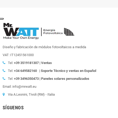
Diseño y fabricación de módulos fotovoltaicos a medida
VAT: IT12451561000
Tel:
+39
3519181307 | Ventas
Tel:
+34 649582160
| Soporte Técnico y ventas en Español
Tel:
+39
3496350473 | Paneles solares personalizados
Email: info@mrwatt.eu
Via A.Leonini, Tivoli (RM) - Italia
SÍGUENOS