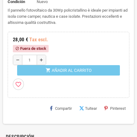
Condición
Nuevo
Il pannello fotovoltaico da 30Wp policristallino è ideale per impianti ad
isola come camper, nautica e case isolate. Prestazioni eccellenti e
altissima qualità costruttiva.
28,00 €
Tax escl.
Fuera de stock
block
remove
add
shopping_cart
AÑADIR AL CARRITO
favorite_border
Compartir
Tuitear
Pinterest
DESCRIPCIÓN