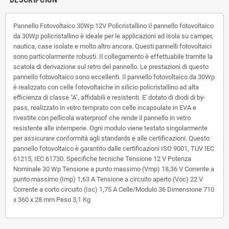
Pannello Fotovoltaico 30Wp 12V Policristallino Il pannello fotovoltaico
da 30Wp policristallino è ideale per le applicazioni ad isola su camper,
nautica, case isolate e molto altro ancora. Questi pannelli fotovoltaici
sono particolarmente robusti. Il collegamento è effettuabile tramite la
scatola di derivazione sul retro del pannello. Le prestazioni di questo
pannello fotovoltaico sono eccellenti. Il pannello fotovoltaico da 30Wp
è realizzato con celle fotovoltaiche in silicio policristallino ad alta
efficienza di classe "A", affidabili e resistenti. E' dotato di diodi di by-
pass, realizzato in vetro temprato con celle incapsulate in EVA e
rivestite con pellicola waterproof che rende il pannello in vetro
resistente alle intemperie. Ogni modulo viene testato singolarmente
per assicurare conformità agli standards e alle certificazioni. Questo
pannello fotovoltaico è garantito dalle certificazioni ISO 9001, TUV IEC
61215, IEC 61730. Specifiche tecniche Tensione 12 V Potenza
Nominale 30 Wp Tensione a punto massimo (Vmp) 18,36 V Corrente a
punto massimo (Imp) 1,63 A Tensione a circuito aperto (Voc) 22 V
Corrente a corto circuito (Isc) 1,75 A Celle/Modulo 36 Dimensione 710
x 360 x 28 mm Peso 3,1 Kg