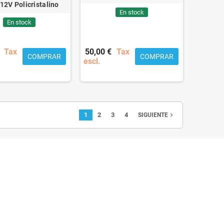
12V Policristalino
En stock
En stock
Tax
50,00 €
Tax
COMPRAR
COMPRAR
escl.
1
2
3
4
navigate_next
SIGUIENTE