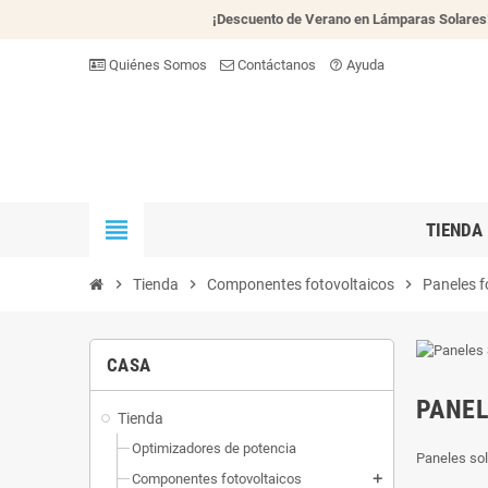
¡Descuento de Verano en Lámparas Solares
Quiénes Somos
Contáctanos
Ayuda
help_outline
view_headline
TIENDA
chevron_right
Tienda
chevron_right
Componentes fotovoltaicos
chevron_right
Paneles f
CASA
PANEL
Tienda
Optimizadores de potencia
Paneles sol
Componentes fotovoltaicos
add