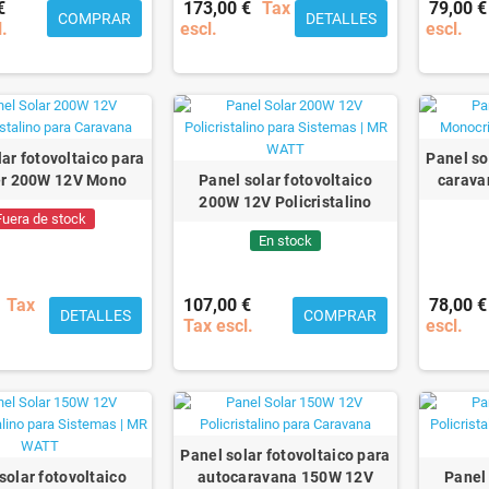
€
173,00 €
Tax
79,00 €
COMPRAR
DETALLES
l.
escl.
escl.
lar fotovoltaico para
Panel so
r 200W 12V Mono
Panel solar fotovoltaico
carava
200W 12V Policristalino
Fuera de stock
En stock
Tax
107,00 €
78,00 €
DETALLES
COMPRAR
Tax escl.
escl.
Panel solar fotovoltaico para
solar fotovoltaico
autocaravana 150W 12V
Panel 