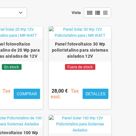
view_comfy
view_list
view_headline
Vista
el fotovoltaico
Panel fotovoltaico 30 Wp
talino de 20 Wp para
policristalino para sistemas
as aislados de 12V
aislados 12V
En stock
Fuera de stock
Tax
28,00 €
Tax
COMPRAR
DETALLES
escl.
fotovoltaico 100 Wp