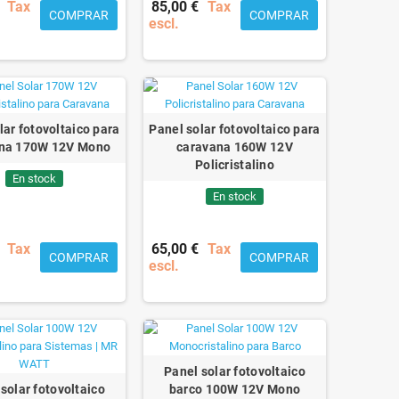
Tax
85,00 €
Tax
COMPRAR
COMPRAR
escl.
lar fotovoltaico para
Panel solar fotovoltaico para
na 170W 12V Mono
caravana 160W 12V
Policristalino
En stock
En stock
Tax
65,00 €
Tax
COMPRAR
COMPRAR
escl.
Panel solar fotovoltaico
solar fotovoltaico
barco 100W 12V Mono