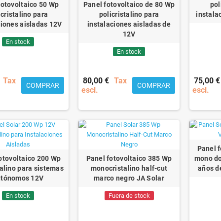
fotovoltaico 50 Wp
Panel fotovoltaico de 80 Wp
pol
icristalino para
policristalino para
instala
ciones aisladas 12V
instalaciones aisladas de
12V
En stock
En stock
Tax
80,00 €
Tax
75,00 €
COMPRAR
COMPRAR
escl.
escl.
Panel 
otovoltaico 200 Wp
Panel fotovoltaico 385 Wp
mono do
talino para sistemas
monocristalino half-cut
años d
utónomos 12V
marco negro JA Solar
En stock
Fuera de stock