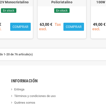
2V Monocristalino
Policristalino
100W 
En stock
En stock
€
63,00 €
Tax
49,00 €
COMPRAR
COMPRAR
l.
escl.
escl.
o 1-20 de 76 artículo(s)
INFORMACIÓN
Entrega
Términos y condiciones de uso
Quiénes somos