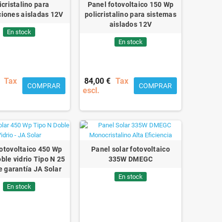
icristalino para
Panel fotovoltaico 150 Wp
ciones aisladas 12V
policristalino para sistemas
aislados 12V
En stock
En stock
Tax
84,00 €
Tax
COMPRAR
COMPRAR
escl.
fotovoltaico 450 Wp
Panel solar fotovoltaico
ble vidrio Tipo N 25
335W DMEGC
e garantía JA Solar
En stock
En stock