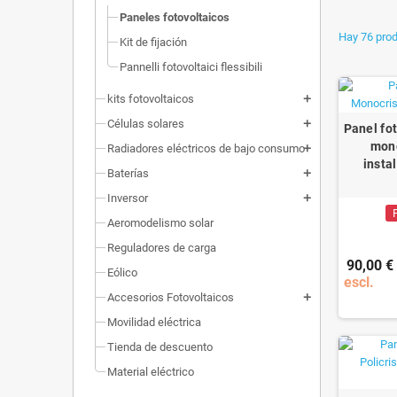
Paneles fotovoltaicos
Hay 76 prod
Kit de fijación
Pannelli fotovoltaici flessibili
kits fotovoltaicos
add
Células solares
add
Panel fo
mono
Radiadores eléctricos de bajo consumo
add
insta
Baterías
add
Inversor
add
Aeromodelismo solar
Reguladores de carga
90,00 €
Eólico
escl.
Accesorios Fotovoltaicos
add
Movilidad eléctrica
Tienda de descuento
Material eléctrico