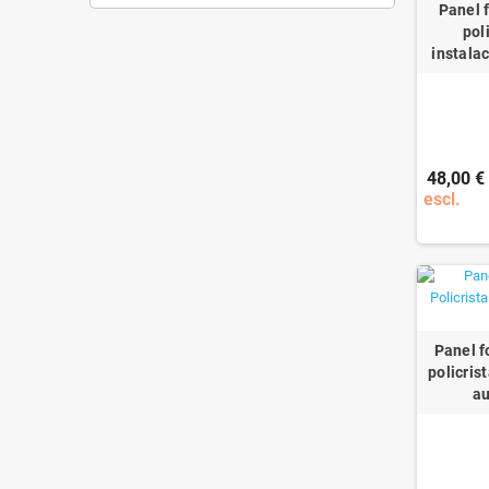
Panel 
pol
instala
48,00 €
escl.
Panel f
policris
a