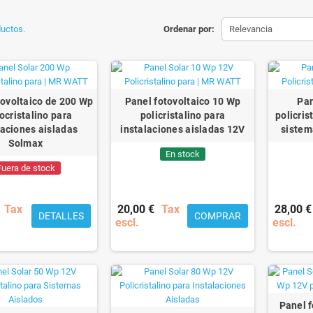
uctos.
Ordenar por:
Relevancia
tovoltaico de 200 Wp
Panel fotovoltaico 10 Wp
Pan
cristalino para
policristalino para
policris
laciones aisladas
instalaciones aisladas 12V
sistem
Solmax
En stock
Fuera de stock
Tax
20,00 €
Tax
28,00 €
DETALLES
COMPRAR
escl.
escl.
Panel 