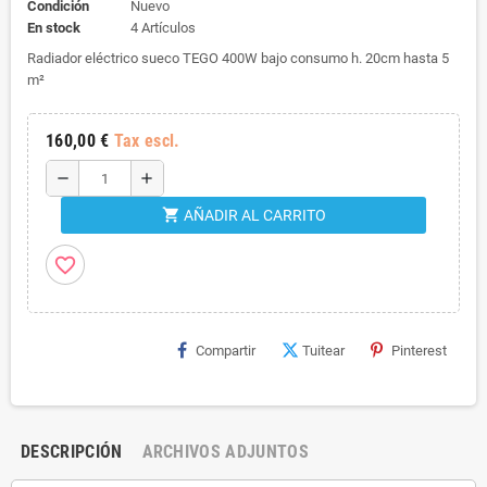
Condición
Nuevo
En stock
4 Artículos
Radiador eléctrico sueco TEGO 400W bajo consumo h. 20cm hasta 5
m²
160,00 €
Tax escl.
remove
add
shopping_cart
AÑADIR AL CARRITO
favorite_border
Compartir
Tuitear
Pinterest
DESCRIPCIÓN
ARCHIVOS ADJUNTOS