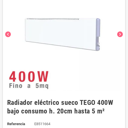
chevron_left
chevron_right
Radiador eléctrico sueco TEGO 400W
bajo consumo h. 20cm hasta 5 m²
Referencia
E8511664