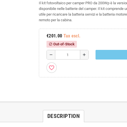
Il kit fotovoltaico per camper PRO da 200Wp è la versi
disponibile nelle batterie del camper. Il kit comprende u
utile per ricaricare la batteria servizi e la batteria moto
remoto per la cabina.
€201.00
Tax escl.
Out-of-Stock
block
remove
add
favorite_border
DESCRIPTION