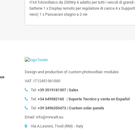
Il kit fotovoltaico da 200Wp è adatto per tutti i veicoli di gr
batterie 1 x Display remoto per regolatore di carica 4 x Supporti
nero) 1 x Passacavi stagno a 2 vie
Design and production of custom photovoltaic modules
VAT: IT12451561000
Tel:
+39
3519181307 | Sales
Tel:
+34 649582160
|
Soporte Tecnico y venta en Español
Tel:
+39
3496350473 | Custom solar panels
Email: info@mrwatt.eu
Via A.Leonini, Tivoli (RM) - Italy