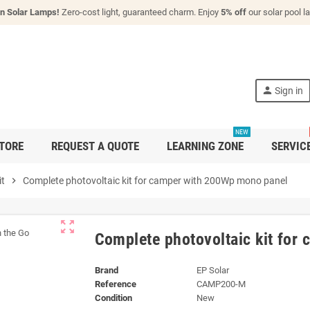
n Solar Lamps!
Zero-cost light, guaranteed charm. Enjoy
5% off
our solar pool 
person
Sign in
NEW
TORE
REQUEST A QUOTE
LEARNING ZONE
SERVIC
it
chevron_right
Complete photovoltaic kit for camper with 200Wp mono panel
zoom_out_map
Complete photovoltaic kit for
Brand
EP Solar
Reference
CAMP200-M
Condition
New