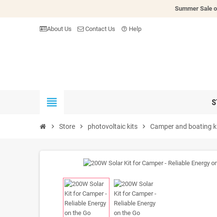
Summer Sale o
About Us
Contact Us
Help
help_outline
view_headline
S
chevron_right
Store
chevron_right
photovoltaic kits
chevron_right
Camper and boating k