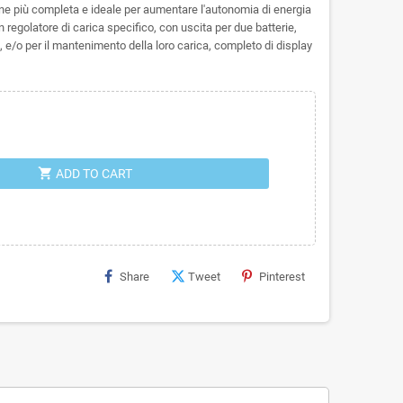
one più completa e ideale per aumentare l'autonomia di energia
n regolatore di carica specifico, con uscita per due batterie,
re, e/o per il mantenimento della loro carica, completo di display
shopping_cart
ADD TO CART
Share
Tweet
Pinterest