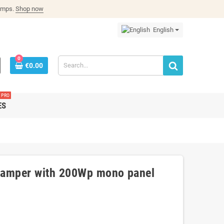
lamps.
Shop now
English
0
€0.00
PRO
ES
 camper with 200Wp mono panel