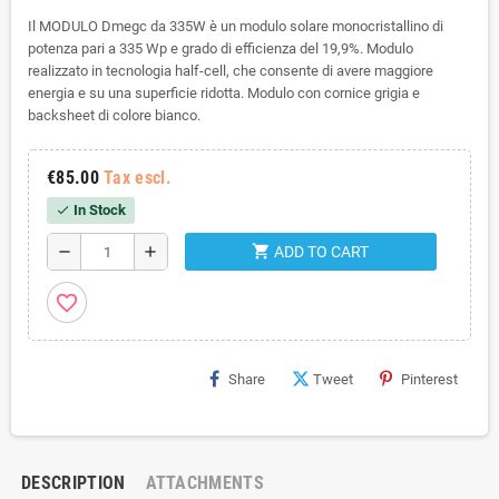
Il MODULO Dmegc da 335W è un modulo solare monocristallino di
potenza pari a 335 Wp e grado di efficienza del 19,9%. Modulo
realizzato in tecnologia half-cell, che consente di avere maggiore
energia e su una superficie ridotta. Modulo con cornice grigia e
backsheet di colore bianco.
€85.00
Tax escl.
In Stock
check
shopping_cart
remove
add
ADD TO CART
favorite_border
Share
Tweet
Pinterest
DESCRIPTION
ATTACHMENTS