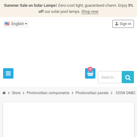
Summer Sale on Solar Lamps!
Zero-cost light, guaranteed charm. Enjoy
5%
off
our solar pool lamps.
Shop now
English
person
Sign in
0
view_headline
chevron_right
chevron_right
chevron_right
chevron_right
Store
Photovoltaic components
Photovoltaic panels
335W DMEGC 