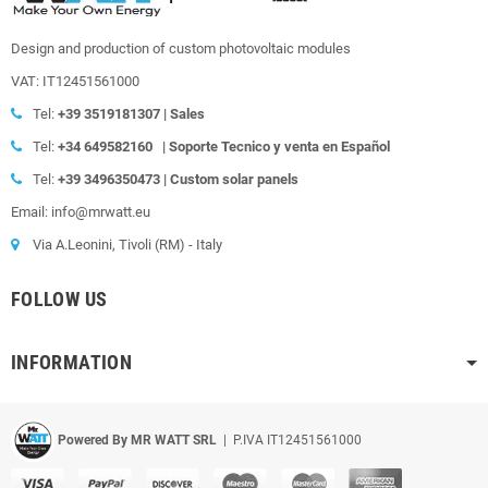
Design and production of custom photovoltaic modules
VAT: IT12451561000
Tel:
+39
3519181307 | Sales
Tel:
+34 649582160
|
Soporte Tecnico y venta en Español
Tel:
+39
3496350473 | Custom solar panels
Email: info@mrwatt.eu
Via A.Leonini, Tivoli (RM) - Italy
FOLLOW US
INFORMATION
Powered By MR WATT SRL
| P.IVA IT12451561000