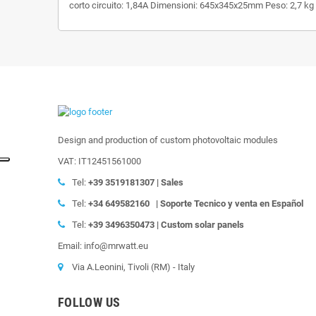
corto circuito: 1,84A Dimensioni: 645x345x25mm Peso: 2,7 kg
Design and production of custom photovoltaic modules
VAT: IT12451561000
Tel:
+39
3519181307 | Sales
Tel:
+34 649582160
|
Soporte Tecnico y venta en Español
Tel:
+39
3496350473 | Custom solar panels
Email: info@mrwatt.eu
Via A.Leonini, Tivoli (RM) - Italy
FOLLOW US