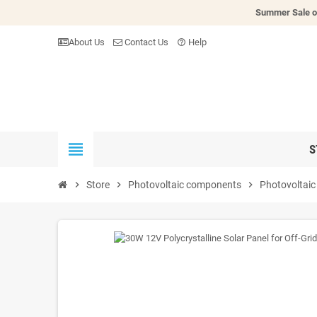
Summer Sale o
About Us
Contact Us
Help
help_outline
view_headline
S
chevron_right
Store
chevron_right
Photovoltaic components
chevron_right
Photovoltaic