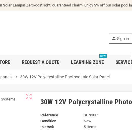
n Solar Lamps!
Zero-cost light, guaranteed charm. Enjoy
5% off
our solar pool 
person
Sign in
NEW
TORE
REQUEST A QUOTE
LEARNING ZONE
SERVIC
 panels
chevron_right
30W 12V Polycrystalline Photovoltaic Solar Panel
zoom_out_map
30W 12V Polycrystalline Photo
Reference
SUN30P
Condition
New
In stock
5 Items