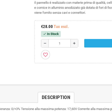
Il pannello è realizzato con materie prima di qualità, cel
e cornice in alluminio anodizzato già dotata di fori di f
viene fornito senza cavi e connettori.
€28.00
Tax escl.
In Stock
check
remove
add
favorite_border
DESCRIPTION
za: 0/+3% Tensione alla massima potenza: 17,60V Corrente alla massima poten