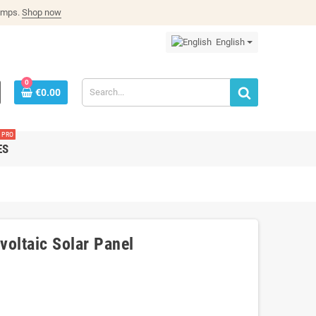
lamps.
Shop now
English
0
€0.00
PRO
ES
voltaic Solar Panel