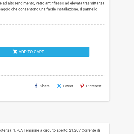
le ad alto rendimento, vetro antiriflesso ad elevata trasmittanza
issaggio che consentono una facile installazione. Il pannello
shopping_cart
ADD TO CART
Share
Tweet
Pinterest
za: 1,70A Tensione a circuito aperto: 21,20V Corrente di