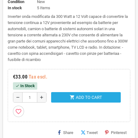
Condition
New
In stock
5 Items
Inverter onda modificata da 300 Watt a 12 Volt capace di convertire la
tensione continua a 12V proveniente ad esempio da batterie per
automobili, camion o batterie di sistemi autonomi solari in una
tensione a corrente alternata a 230V che consente di alimentare la
gran parte dei comuni apparecchi elettrici che assorbono fino a 300W
come notebook, tablet, smartphone, TV LCD e radio. In dotazione: -
cavetto con spina accendisigari - cavetto con pinze per batteriaa -
fusibile di ricambio
€33.00
Tax escl.
In Stock
check
shopping_cart
remove
add
ADD TO CART
favorite_border
Share
Tweet
Pinterest