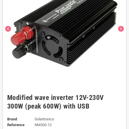
chevron_left
chevron_right
Modified wave inverter 12V-230V
300W (peak 600W) with USB
Brand
Solartronics
Reference
NM300-12