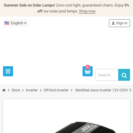
Summer Sale on Solar Lamps!
Zero-cost light, guaranteed charm. Enjoy
5%
off
our solar pool lamps.
Shop now
English
person
Sign in
0
view_headline
chevron_right
chevron_right
chevron_right
chevron_right
Store
Inverter
Off-Grid Inverter
Modified wave inverter 12V-230V 