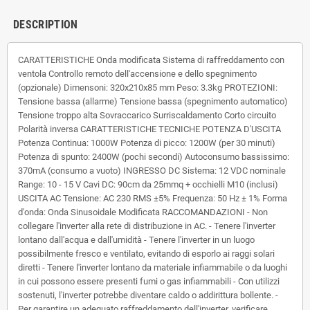
DESCRIPTION
CARATTERISTICHE Onda modificata Sistema di raffreddamento con
ventola Controllo remoto dell'accensione e dello spegnimento
(opzionale) Dimensoni: 320x210x85 mm Peso: 3.3kg PROTEZIONI:
Tensione bassa (allarme) Tensione bassa (spegnimento automatico)
Tensione troppo alta Sovraccarico Surriscaldamento Corto circuito
Polarità inversa CARATTERISTICHE TECNICHE POTENZA D'USCITA
Potenza Continua: 1000W Potenza di picco: 1200W (per 30 minuti)
Potenza di spunto: 2400W (pochi secondi) Autoconsumo bassissimo:
370mA (consumo a vuoto) INGRESSO DC Sistema: 12 VDC nominale
Range: 10 - 15 V Cavi DC: 90cm da 25mmq + occhielli M10 (inclusi)
USCITA AC Tensione: AC 230 RMS ±5% Frequenza: 50 Hz ± 1% Forma
d'onda: Onda Sinusoidale Modificata RACCOMANDAZIONI - Non
collegare l'inverter alla rete di distribuzione in AC. - Tenere l'inverter
lontano dall'acqua e dall'umidità - Tenere l'inverter in un luogo
possibilmente fresco e ventilato, evitando di esporlo ai raggi solari
diretti - Tenere l'inverter lontano da materiale infiammabile o da luoghi
in cui possono essere presenti fumi o gas infiammabili - Con utilizzi
sostenuti, l'inverter potrebbe diventare caldo o addirittura bollente. -
Per garantire un adeguato raffreddamento dell'inverter, verificare