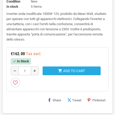
Condition
New
In stock
5 Items
Inverter onda modificata 1000W 12V, prodotto da Mean Well, studiato
per operare con tutti gli apparecchi elettronici. Collegando l'inverter a
una batteria, con i cavi forniti nella confezione, consentirà di
alimentare apparecchi con tensione a 230V. Inoltre è predisposto,
tramite apposita "porta di comunicazione", per l'accensione remota
dello stesso.
€162.00
Tax escl.
In Stock
check
shopping_cart
remove
add
ADD TO CART
favorite_border
Share
Tweet
Pinterest