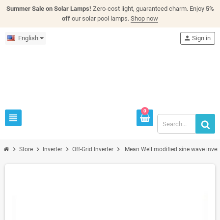
Summer Sale on Solar Lamps!
Zero-cost light, guaranteed charm. Enjoy
5%
off
our solar pool lamps.
Shop now
English
person
Sign in
0
view_headline
chevron_right
chevron_right
chevron_right
chevron_right
Store
Inverter
Off-Grid Inverter
Mean Well modified sine wave inve