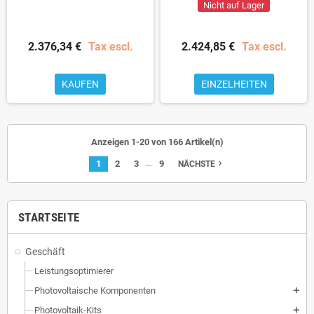
Nicht auf Lager
2.376,34 €
Tax escl.
2.424,85 €
Tax escl.
KAUFEN
EINZELHEITEN
Anzeigen 1-20 von 166 Artikel(n)
…
1
2
3
9
navigate_next
NÄCHSTE
STARTSEITE
Geschäft
Leistungsoptimierer
Photovoltaische Komponenten
add
Photovoltaik-Kits
add