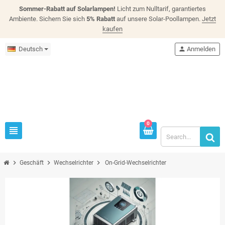
Sommer-Rabatt auf Solarlampen!
Licht zum Nulltarif, garantiertes
Ambiente. Sichern Sie sich
5% Rabatt
auf unsere Solar-Poollampen.
Jetzt
kaufen
Deutsch
person
Anmelden
0
view_headline
chevron_right
chevron_right
chevron_right
Geschäft
Wechselrichter
On-Grid-Wechselrichter