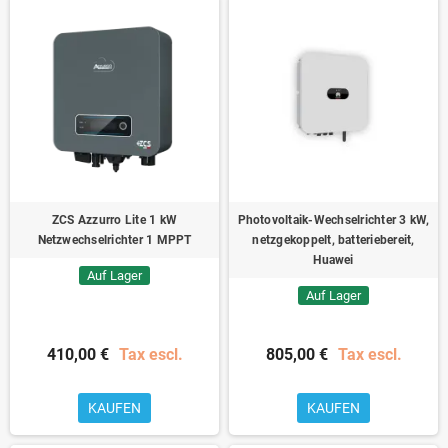
ZCS Azzurro Lite 1 kW
Photovoltaik-Wechselrichter 3 kW,
Netzwechselrichter 1 MPPT
netzgekoppelt, batteriebereit,
Huawei
Auf Lager
Auf Lager
410,00 €
Tax escl.
805,00 €
Tax escl.
KAUFEN
KAUFEN