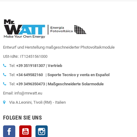
Entwurf und Herstellung maßgeschneiderter Photovoltaikmodule
USt-IdNr.: IT12451561000
Tel:
+39
3519181307 | Vertrieb
Tel:
+34 649582160
|
Soporte Tecnico y venta en Español
Tel:
+39
3496350473 | Maßgeschneiderte Solarmodule
Email: info@mrwatt.eu
Via A.Leonini, Tivoli (RM) - Italien
FOLGEN SIE UNS
Facebook
YouTube
Instagram