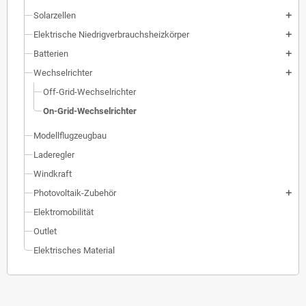
Solarzellen
add
Elektrische Niedrigverbrauchsheizkörper
add
Batterien
add
Wechselrichter
add
Off-Grid-Wechselrichter
On-Grid-Wechselrichter
Modellflugzeugbau
Laderegler
Windkraft
Photovoltaik-Zubehör
add
Elektromobilität
Outlet
Elektrisches Material