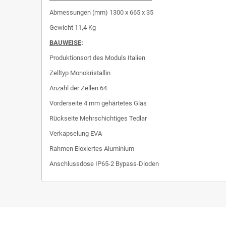
Abmessungen (mm)
1300 x 665 x 35
Gewicht 11,4 Kg
BAUWEISE
:
Produktionsort des Moduls
Italien
Zelltyp
Monokristallin
Anzahl der Zellen
64
Vorderseite
4 mm gehärtetes Glas
Rückseite
Mehrschichtiges Tedlar
Verkapselung
EVA
Rahmen
Eloxiertes Aluminium
Anschlussdose
IP65-2 Bypass-Dioden