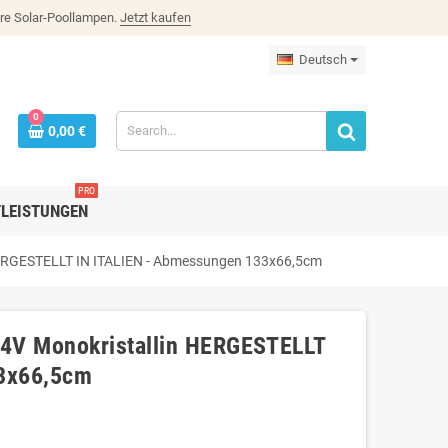
re Solar-Poollampen.
Jetzt kaufen
Deutsch
0
0,00 €
PRO
TLEISTUNGEN
HERGESTELLT IN ITALIEN - Abmessungen 133x66,5cm
24V Monokristallin HERGESTELLT
33x66,5cm