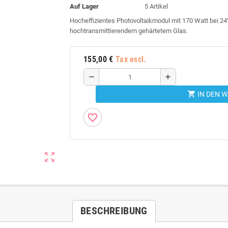
Auf Lager
5 Artikel
Hocheffizientes Photovoltaikmodul mit 170 Watt bei 
hochtransmittierendem gehärtetem Glas.
155,00 €
Tax escl.
remove
add
shopping_cart
IN DEN 
favorite_border
zoom_out_map
BESCHREIBUNG