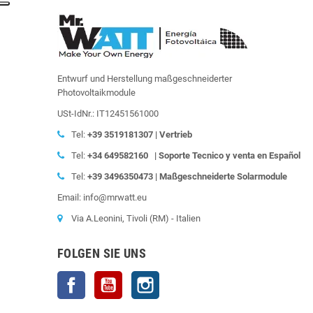
Entwurf und Herstellung maßgeschneiderter
Photovoltaikmodule
USt-IdNr.: IT12451561000
Tel:
+39
3519181307 | Vertrieb
Tel:
+34 649582160
|
Soporte Tecnico y venta en Español
Tel:
+39
3496350473 | Maßgeschneiderte Solarmodule
Email: info@mrwatt.eu
Via A.Leonini, Tivoli (RM) - Italien
FOLGEN SIE UNS
Facebook
YouTube
Instagram