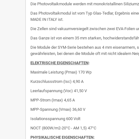
Die Photovoltaikmodule werden mit monokristallinen Siliziumzel
Das Photovoltaikmodul ist vom Typ Glas-Tedlar, Ergebnis einer
MADE IN ITALY ist.
Die Zellen sind vakuumversiegelt zwischen zwei EVA-Folien un
Das Ganze ist von einem 35 mm starken, hochwiderstandsfä
Die Module der SYM-Serie bestehen aus 4 mm eisenarmem, st
gewährleisten, bei denen die Module oft mit nicht idealem Nei
ELEKTRISCHE EIGENSCHAFTEN
:
Maximale Leistung (Pmax)
170 Wp
Kurzschlussstrom (Isc)
4,90 A
Leerlaufspannung (Voc)
41,50 V
MPP-Strom (Imax)
4,65 A
MPP-Spannung (Vmax)
36,60 V
Isolationsspannung
600 Volt
NOCT (800W/m2-20°C - AM 1,5)
47°C
PHYSIKALISCHE EIGENSCHAFTEN
: