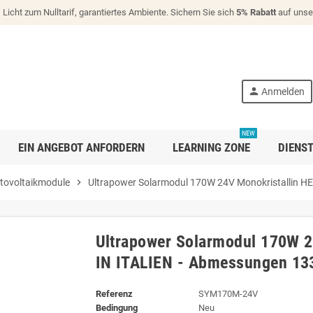
!
Licht zum Nulltarif, garantiertes Ambiente. Sichern Sie sich
5% Rabatt
auf unse
person
Anmelden
NEW
EIN ANGEBOT ANFORDERN
LEARNING ZONE
DIENS
tovoltaikmodule
chevron_right
Ultrapower Solarmodul 170W 24V Monokristallin 
Ultrapower Solarmodul 170W 
IN ITALIEN - Abmessungen 1
Referenz
SYM170M-24V
Bedingung
Neu