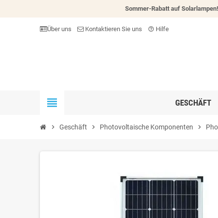
Sommer-Rabatt auf Solarlampen
Über uns
Kontaktieren Sie uns
Hilfe
help_outline
view_headline
GESCHÄFT
chevron_right
Geschäft
chevron_right
Photovoltaische Komponenten
chevron_right
Pho