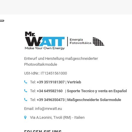
Entwurf und Herstellung maßgeschneiderter
Photovoltaikmodule
USt-IdNr.: IT12451561000
Tel:
+39
3519181307 | Vertrieb
Tel:
+34 649582160
|
Soporte Tecnico y venta en Español
Tel:
+39
3496350473 | Maßgeschneiderte Solarmodule
Email: info@mrwatt.eu
Via A.Leonini, Tivoli (RM) - Italien