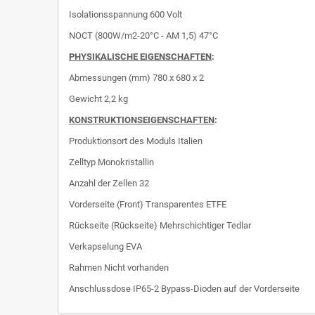
Isolationsspannung
600 Volt
NOCT (800W/m2-20°C - AM 1,5)
47°C
PHYSIKALISCHE EIGENSCHAFTEN
:
Abmessungen (mm)
780 x 680 x 2
Gewicht 2,2 kg
KONSTRUKTIONSEIGENSCHAFTEN
:
Produktionsort des Moduls
Italien
Zelltyp
Monokristallin
Anzahl der Zellen
32
Vorderseite (Front)
Transparentes ETFE
Rückseite (Rückseite)
Mehrschichtiger Tedlar
Verkapselung
EVA
Rahmen
Nicht vorhanden
Anschlussdose
IP65-2 Bypass-Dioden auf der Vorderseite