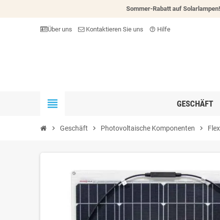
Sommer-Rabatt auf Solarlampen
Über uns
Kontaktieren Sie uns
Hilfe
help_outline
view_headline
GESCHÄFT
chevron_right
Geschäft
chevron_right
Photovoltaische Komponenten
chevron_right
Flex