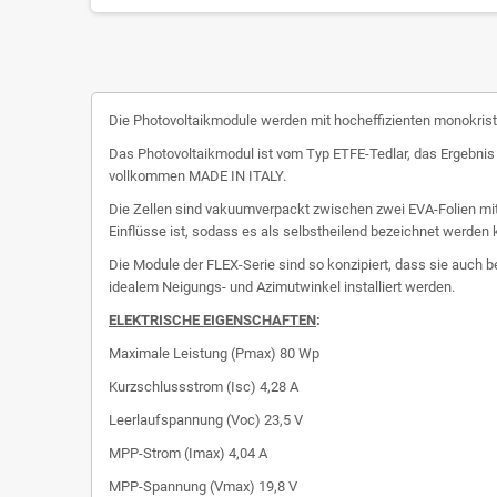
Die Photovoltaikmodule werden mit hocheffizienten monokristal
Das Photovoltaikmodul ist vom Typ ETFE-Tedlar, das Ergebnis e
vollkommen MADE IN ITALY.
Die Zellen sind vakuumverpackt zwischen zwei EVA-Folien m
Einflüsse ist, sodass es als selbstheilend bezeichnet werden 
Die Module der FLEX-Serie sind so konzipiert, dass sie auch
idealem Neigungs- und Azimutwinkel installiert werden.
ELEKTRISCHE EIGENSCHAFTEN
:
Maximale Leistung (Pmax)
80 Wp
Kurzschlussstrom (Isc)
4,28 A
Leerlaufspannung (Voc)
23,5 V
MPP-Strom (Imax)
4,04 A
MPP-Spannung (Vmax)
19,8 V