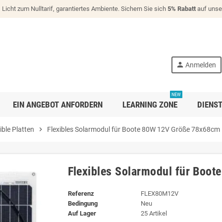
!
Licht zum Nulltarif, garantiertes Ambiente. Sichern Sie sich
5% Rabatt
auf unse
person
Anmelden
NEW
EIN ANGEBOT ANFORDERN
LEARNING ZONE
DIENS
ible Platten
chevron_right
Flexibles Solarmodul für Boote 80W 12V Größe 78x68cm
Flexibles Solarmodul für Boo
Referenz
FLEX80M12V
Bedingung
Neu
Auf Lager
25 Artikel