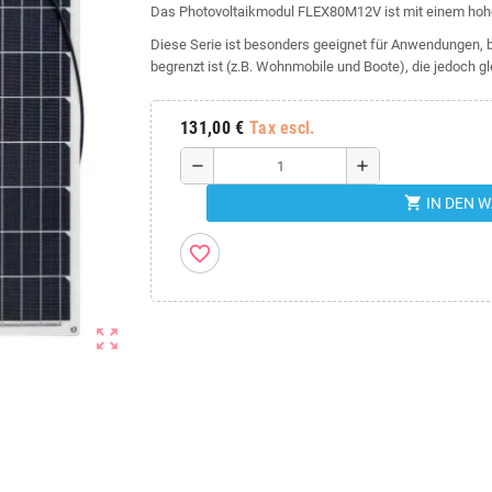
Das Photovoltaikmodul FLEX80M12V ist mit einem hoh
Diese Serie ist besonders geeignet für Anwendungen, be
begrenzt ist (z.B. Wohnmobile und Boote), die jedoch gl
131,00 €
Tax escl.
remove
add
shopping_cart
IN DEN 
favorite_border
zoom_out_map