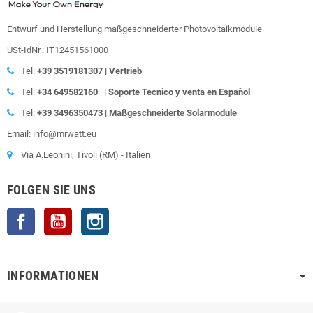
Entwurf und Herstellung maßgeschneiderter Photovoltaikmodule
USt-IdNr.: IT12451561000
Tel:
+39
3519181307 | Vertrieb
Tel:
+34 649582160
|
Soporte Tecnico y venta en Español
Tel:
+39
3496350473 | Maßgeschneiderte Solarmodule
Email: info@mrwatt.eu
Via A.Leonini, Tivoli (RM) - Italien
FOLGEN SIE UNS
Facebook
YouTube
Instagram
INFORMATIONEN