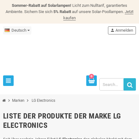
Sommer-Rabatt auf Solarlampen!
Licht zum Nulltarif, garantiertes
Ambiente. Sichern Sie sich
5% Rabatt
auf unsere Solar-Poollampen.
Jetzt
kaufen
Deutsch
person
Anmelden
0
view_headline
chevron_right
chevron_right
Marken
LG Electronics
LISTE DER PRODUKTE DER MARKE LG
ELECTRONICS