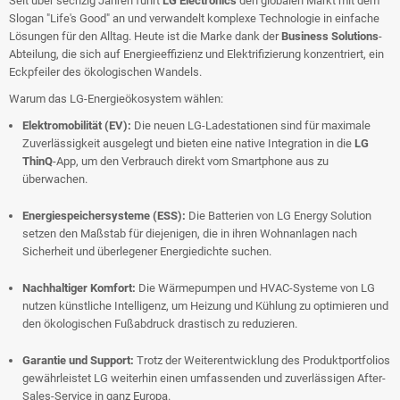
Seit über sechzig Jahren führt
LG Electronics
den globalen Markt mit dem
Slogan "Life's Good" an und verwandelt komplexe Technologie in einfache
Lösungen für den Alltag. Heute ist die Marke dank der
Business Solutions
-
Abteilung, die sich auf Energieeffizienz und Elektrifizierung konzentriert, ein
Eckpfeiler des ökologischen Wandels.
Warum das LG-Energieökosystem wählen:
Elektromobilität (EV):
Die neuen LG-Ladestationen sind für maximale
Zuverlässigkeit ausgelegt und bieten eine native Integration in die
LG
ThinQ
-App, um den Verbrauch direkt vom Smartphone aus zu
überwachen.
Energiespeichersysteme (ESS):
Die Batterien von LG Energy Solution
setzen den Maßstab für diejenigen, die in ihren Wohnanlagen nach
Sicherheit und überlegener Energiedichte suchen.
Nachhaltiger Komfort:
Die Wärmepumpen und HVAC-Systeme von LG
nutzen künstliche Intelligenz, um Heizung und Kühlung zu optimieren und
den ökologischen Fußabdruck drastisch zu reduzieren.
Garantie und Support:
Trotz der Weiterentwicklung des Produktportfolios
gewährleistet LG weiterhin einen umfassenden und zuverlässigen After-
Sales-Service in ganz Europa.