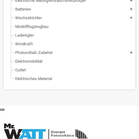
Elektrische Niedrigverbrauchsheizkörper
add
Batterien
add
Wechselrichter
add
Modellflugzeugbau
Laderegler
Windkraft
Photovoltaik-Zubehör
add
Elektromobilität
Outlet
Elektrisches Material