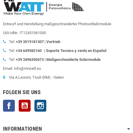
Entwurf und Herstellung maßgeschneiderter Photovoltaikmodule
USt-IdNr.: IT12451561000
Tel:
+39
3519181307 | Vertrieb
Tel:
+34 649582160
|
Soporte Tecnico y venta en Español
Tel:
+39
3496350473 | Maßgeschneiderte Solarmodule
Email: info@mrwatt.eu
Via A.Leonini, Tivoli (RM) - Italien
FOLGEN SIE UNS
Facebook
YouTube
Instagram
INFORMATIONEN