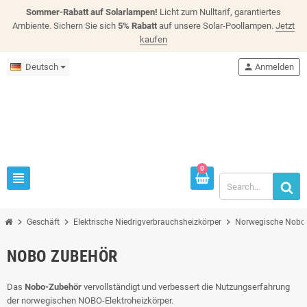
Sommer-Rabatt auf Solarlampen!
Licht zum Nulltarif, garantiertes
Ambiente. Sichern Sie sich
5% Rabatt
auf unsere Solar-Poollampen.
Jetzt
kaufen
Deutsch
person
Anmelden
0
view_headline
chevron_right
chevron_right
chevron_right
Geschäft
Elektrische Niedrigverbrauchsheizkörper
Norwegische Nobo-
NOBO ZUBEHÖR
Das
Nobo-Zubehör
vervollständigt und verbessert die Nutzungserfahrung
der norwegischen NOBO-Elektroheizkörper.