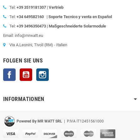
Tel:
+39
3519181307 | Vertrieb
Tel:
+34 649582160
|
Soporte Tecnico y venta en Español
Tel:
+39
3496350473 | Maßgeschneiderte Solarmodule
Email: info@mrwatt.eu
Via A.Leonini, Tivoli (RM) - Italien
FOLGEN SIE UNS
Facebook
YouTube
Instagram
INFORMATIONEN
Powered By MR WATT SRL
| P.IVA IT12451561000