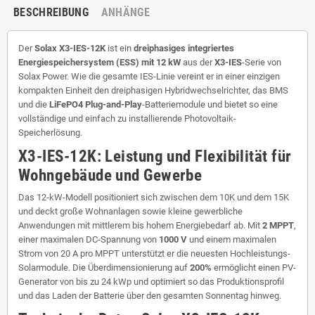
BESCHREIBUNG
ANHÄNGE
Der
Solax X3-IES-12K
ist ein
dreiphasiges integriertes
Energiespeichersystem (ESS) mit 12 kW
aus der
X3-IES
-Serie von
Solax Power. Wie die gesamte IES-Linie vereint er in einer einzigen
kompakten Einheit den dreiphasigen Hybridwechselrichter, das BMS
und die
LiFePO4 Plug-and-Play
-Batteriemodule und bietet so eine
vollständige und einfach zu installierende Photovoltaik-
Speicherlösung.
X3-IES-12K: Leistung und Flexibilität für
Wohngebäude und Gewerbe
Das 12-kW-Modell positioniert sich zwischen dem 10K und dem 15K
und deckt große Wohnanlagen sowie kleine gewerbliche
Anwendungen mit mittlerem bis hohem Energiebedarf ab. Mit
2 MPPT
,
einer maximalen DC-Spannung von
1000 V
und einem maximalen
Strom von 20 A pro MPPT unterstützt er die neuesten Hochleistungs-
Solarmodule. Die Überdimensionierung auf
200%
ermöglicht einen PV-
Generator von bis zu 24 kWp und optimiert so das Produktionsprofil
und das Laden der Batterie über den gesamten Sonnentag hinweg.