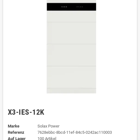
X3-IES-12K
Marke
Solax Power
Referenz
7628ebbc-8bcd-11ef-84c5-0242ac110003
Auf Lager
100 Artikel