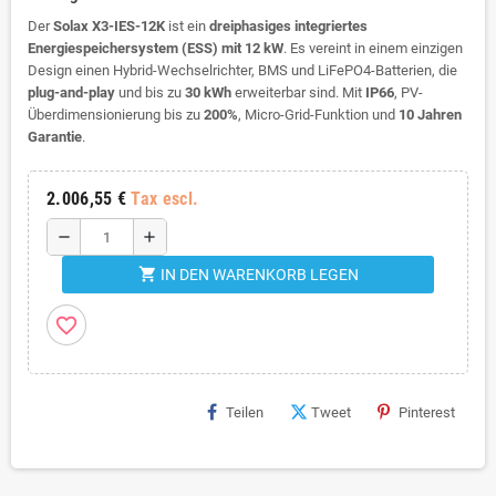
Der
Solax X3-IES-12K
ist ein
dreiphasiges integriertes
Energiespeichersystem (ESS) mit 12 kW
. Es vereint in einem einzigen
Design einen Hybrid-Wechselrichter, BMS und
LiFePO4
-Batterien, die
plug-and-play
und bis zu
30 kWh
erweiterbar sind. Mit
IP66
, PV-
Überdimensionierung bis zu
200%
, Micro-Grid-Funktion und
10 Jahren
Garantie
.
2.006,55 €
Tax escl.
remove
add
shopping_cart
IN DEN WARENKORB LEGEN
favorite_border
Teilen
Tweet
Pinterest