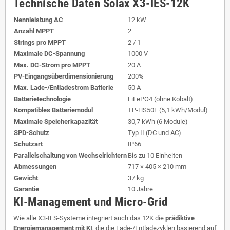
Technische Daten Solax X3-IES-12K
Nennleistung AC
12 kW
Anzahl MPPT
2
Strings pro MPPT
2 / 1
Maximale DC-Spannung
1000 V
Max. DC-Strom pro MPPT
20 A
PV-Eingangsüberdimensionierung
200%
Max. Lade-/Entladestrom Batterie
50 A
Batterietechnologie
LiFePO4 (ohne Kobalt)
Kompatibles Batteriemodul
TP-HS50E (5,1 kWh/Modul)
Maximale Speicherkapazität
30,7 kWh (6 Module)
SPD-Schutz
Typ II (DC und AC)
Schutzart
IP66
Parallelschaltung von Wechselrichtern
Bis zu 10 Einheiten
Abmessungen
717 × 405 × 210 mm
Gewicht
37 kg
Garantie
10 Jahre
KI-Management und Micro-Grid
Wie alle X3-IES-Systeme integriert auch das 12K die
prädiktive
Energiemanagement mit KI
, die die Lade-/Entladezyklen basierend auf