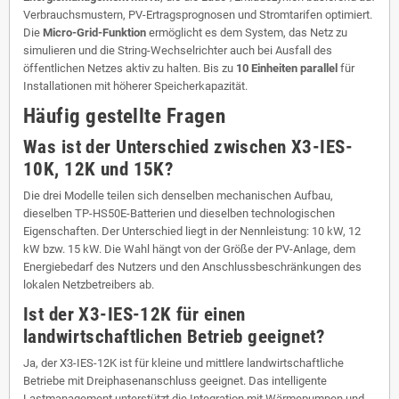
Verbrauchsmustern, PV-Ertragsprognosen und Stromtarifen optimiert.
Die
Micro-Grid-Funktion
ermöglicht es dem System, das Netz zu
simulieren und die String-Wechselrichter auch bei Ausfall des
öffentlichen Netzes aktiv zu halten. Bis zu
10 Einheiten parallel
für
Installationen mit höherer Speicherkapazität.
Häufig gestellte Fragen
Was ist der Unterschied zwischen X3-IES-
10K, 12K und 15K?
Die drei Modelle teilen sich denselben mechanischen Aufbau,
dieselben TP-HS50E-Batterien und dieselben technologischen
Eigenschaften. Der Unterschied liegt in der Nennleistung: 10 kW, 12
kW bzw. 15 kW. Die Wahl hängt von der Größe der PV-Anlage, dem
Energiebedarf des Nutzers und den Anschlussbeschränkungen des
lokalen Netzbetreibers ab.
Ist der X3-IES-12K für einen
landwirtschaftlichen Betrieb geeignet?
Ja, der X3-IES-12K ist für kleine und mittlere landwirtschaftliche
Betriebe mit Dreiphasenanschluss geeignet. Das intelligente
Lastmanagement unterstützt die Integration mit Wärmepumpen und