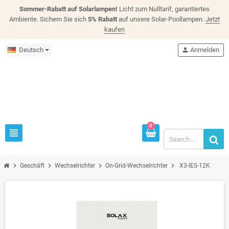
Sommer-Rabatt auf Solarlampen!
Licht zum Nulltarif, garantiertes
Ambiente. Sichern Sie sich
5% Rabatt
auf unsere Solar-Poollampen.
Jetzt
kaufen
Deutsch
person
Anmelden
0
view_headline
chevron_right
chevron_right
chevron_right
chevron_right
Geschäft
Wechselrichter
On-Grid-Wechselrichter
X3-IES-12K