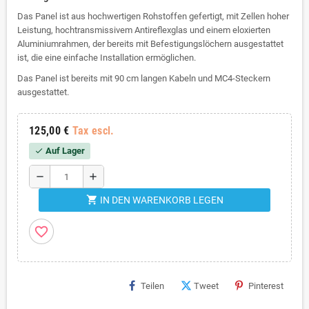
Das Panel ist aus hochwertigen Rohstoffen gefertigt, mit Zellen hoher
Leistung, hochtransmissivem Antireflexglas und einem eloxierten
Aluminiumrahmen, der bereits mit Befestigungslöchern ausgestattet
ist, die eine einfache Installation ermöglichen.
Das Panel ist bereits mit 90 cm langen Kabeln und MC4-Steckern
ausgestattet.
125,00 €
Tax escl.
Auf Lager
check
remove
add
shopping_cart
IN DEN WARENKORB LEGEN
favorite_border
Teilen
Tweet
Pinterest