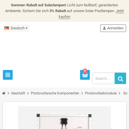
Sommer-Rabatt auf Solarlampen!
Licht zum Nulltarif, garantiertes
Ambiente. Sichern Sie sich
5% Rabatt
auf unsere Solar-Poollampen.
Jetzt
kaufen
Deutsch
person
Anmelden
0
view_headline
chevron_right
chevron_right
chevron_right
chevron_right
Geschäft
Photovoltaische Komponenten
Photovoltaikmodule
Sol