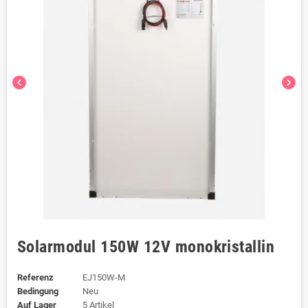
chevron_left
chevron_right
Solarmodul 150W 12V monokristallin
Referenz
EJ150W-M
Bedingung
Neu
Auf Lager
5 Artikel