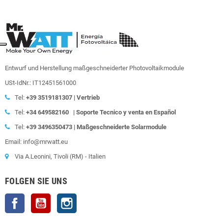
Entwurf und Herstellung maßgeschneiderter Photovoltaikmodule
USt-IdNr.: IT12451561000
Tel:
+39
3519181307 | Vertrieb
Tel:
+34 649582160
|
Soporte Tecnico y venta en Español
Tel:
+39
3496350473 | Maßgeschneiderte Solarmodule
Email: info@mrwatt.eu
Via A.Leonini, Tivoli (RM) - Italien
FOLGEN SIE UNS
Facebook
YouTube
Instagram